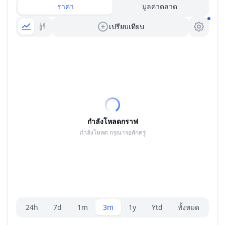
ราคา
มูลค่าตลาด
เปรียบเทียบ
กำลังโหลดกราฟ
กำลังโหลด กรุณารอสักครู่
ตัวเลือกระยะ
24h
7d
1m
3m
1y
Ytd
ทั้งหมด