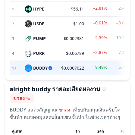
−2.81%
2.41%
HYPE
$56.11
1
−0.01%
−0.03%
USDE
$1.00
2
−2.59%
19.79%
PUMP
$0.002381
3
−2.87%
7.15%
PURR
$0.06789
4
9.49%
6.77%
BUDDY
$0.0007022
17
alright buddy
รายละเอียดผลงาน
ขาลง
อารมณ์
BUDDY
แสดงสัญญาณ
ขาลง
เทียบกับสกุลเงินคริปโต
ชั้นนำ หมวดหมู่และบล็อกเชนชั้นนำ ในช่วงเวลาต่างๆ
คู่เทรด
1h
24h
7d