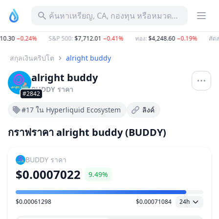
ค้นหาเหรียญ, CA, กองทุน หรือหมวดหมู่
0.30
−0.24%
S&P 500
:
$7,712.01
−0.41%
ทอง
:
$4,248.60
−0.19%
สัดส่
สกุลเงินคริปโต
alright buddy
alright buddy
BUDDY
ราคา
#2842
#17 ใน Hyperliquid Ecosystem
ลิงค์
กราฟราคา alright buddy (BUDDY)
BUDDY
ราคา
$0.0007022
9.49%
$0.00061298
$0.00071084
24h
ช่วงราคา