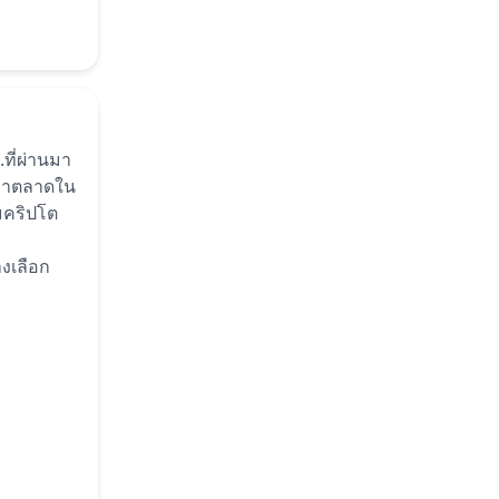
ที่ผ่านมา
าคาตลาดใน
มคริปโต
งเลือก