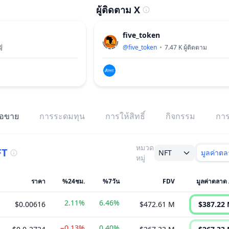
ผู้ติดตาม X
five_token
ู่
@
five_token
7.47 K
ผู้ติดตาม
้อขาย
การระดมทุน
การให้สิทธิ์
กิจกรรม
การ
หมวด
FT
NFT
มูลค่าต
หมู่
ราคา
%24ชม.
%7วัน
FDV
มูลค่าตลาด 
2.11%
6.46%
$0.00616
$472.61 M
$387.22
−0.13%
0.40%