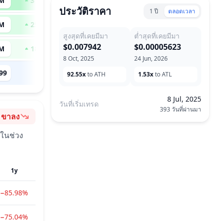
 M
311
x
ประวัติราคา
1 ปี
ตลอดเวลา
 M
257
x
สูงสุดที่เคยมีมา
ต่ำสุดที่เคยมีมา
$0.007942
$0.00005623
 M
180
x
8 Oct, 2025
24 Jun, 2026
99
--
92.55x
to ATH
1.53x
to ATL
8 Jul, 2025
วันที่เริ่มเทรด
393 วันที่ผ่านมา
ขาลง
อารมณ์
 ในช่วง
1y
−85.98%
−75.04%