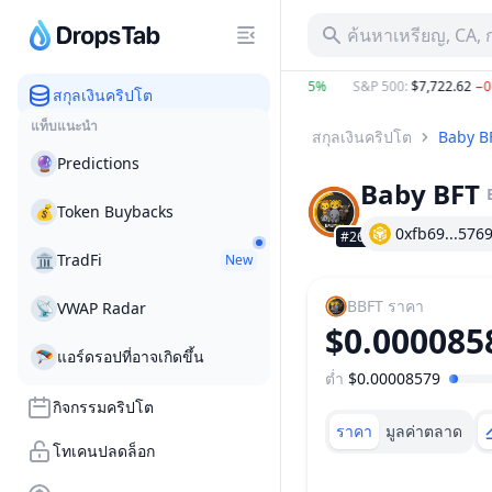
ค้นหาเหรียญ, CA, 
BTC
:
$64,731.00
0.98%
ETH
:
$1,907.56
1.85%
S&P 500
:
$7,722.62
−0.25
สกุลเงินคริปโต
แท็บแนะนำ
สกุลเงินคริปโต
Baby B
🔮
Predictions
Baby BFT
💰
Token Buybacks
0xfb69...576
#2653
🏛
TradFi
New
BBFT
ราคา
📡
VWAP Radar
$0.000085
🪂
แอร์ดรอปที่อาจเกิดขึ้น
ต่ำ
$0.00008579
ช่วงราคา
กิจกรรมคริปโต
ราคา
มูลค่าตลาด
โทเคนปลดล็อก