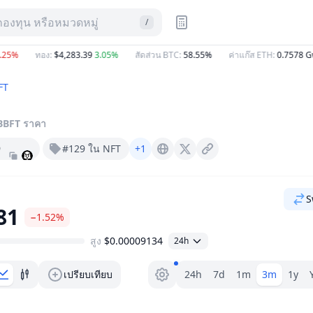
กองทุน หรือหมวดหมู่
/
%
ทอง
:
$4,283.39
3.05%
สัดส่วน BTC
:
58.55%
ค่าแก๊ส ETH
:
0.7578
Gwei
FT
BBFT
ราคา
9
#129 ใน NFT
+1
Babybft.com
X (Twitter)
S
81
−1.52%
สูง
$0.00009134
24h
ตัวเลือกระยะ
เปรียบเทียบ
24h
7d
1m
3m
1y