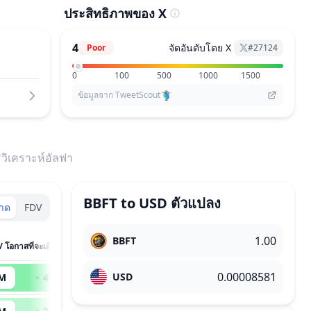
ประสิทธิภาพของ X
4
จัดอันดับโดย X
Poor
#
27124
0
100
500
1000
1500
ข้อมูลจาก TweetScout
วิเคราะห์อัลฟา
BBFT
to
USD
ตัวแปลง
ลาด
FDV
BBFT
/ โอกาสที่จะเติบโต
USD
 M
451
x