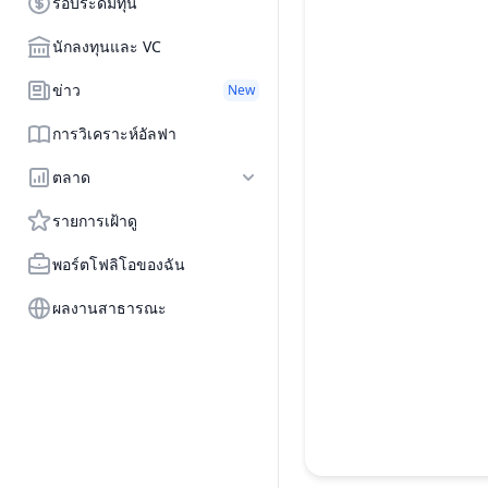
รอบระดมทุน
นักลงทุนและ VC
ข่าว
New
การวิเคราะห์อัลฟา
ตลาด
รายการเฝ้าดู
พอร์ตโฟลิโอของฉัน
ผลงานสาธารณะ