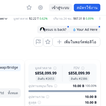
เข้าสู่ระบบ
สมัครใช้งาน
มูลค่าตลาด
:
$2.22 T
0.62%
ปริมาณ 24 ชม.
:
$87.31 B
0.89%
BTC
:
$64
Jesus is back?
Your Ad Here
เพิ่มในพอร์ตฟอลิโอ
wap/Bridge
มูลค่าตลาด
FDV
$858,099.99
$858,099.99
อันดับ #2653
อันดับ #2386
อุปทานหมุนเวียน
10.00 B
100.00%
Ytd
ทั้งหมด
อุปทานรวม
10.00 B
สูงสุด
10.00 B