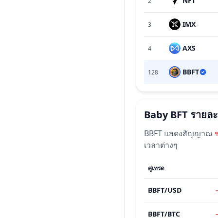
NFT
2
IMX
3
AXS
4
BBFT
128
Baby BFT
รายละ
BBFT
แสดงสัญญาณ
เวลาต่างๆ
คู่เทรด
BBFT
/
USD
BBFT
/
BTC