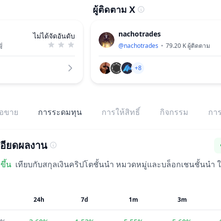
ผู้ติดตาม X
nachotrades
ไม่ได้จัดอันดับ
ู่
@
nachotrades
79.20 K
ผู้ติดตาม
+8
้อขาย
การระดมทุน
การให้สิทธิ์
กิจกรรม
การ
อียดผลงาน
ขึ้น
เทียบกับสกุลเงินคริปโตชั้นนำ หมวดหมู่และบล็อกเชนชั้นนำ 
24h
7d
1m
3m