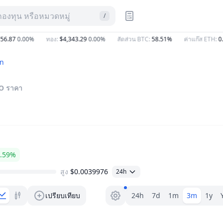
กองทุน หรือหมวดหมู่
/
.87
0.00%
ทอง
:
$4,343.29
0.00%
สัดส่วน BTC
:
58.51%
ค่าแก๊ส ETH
:
0.75
n
O
ราคา
.59%
สูง
$0.0039976
24h
ตัวเลือกระยะ
เปรียบเทียบ
24h
7d
1m
3m
1y