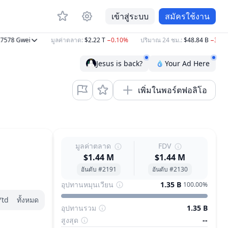
เข้าสู่ระบบ
สมัครใช้งาน
78
Gwei
มูลค่าตลาด
:
$2.22 T
−0.10%
ปริมาณ 24 ชม.
:
$48.84 B
−37.12%
Jesus is back?
Your Ad Here
เพิ่มในพอร์ตฟอลิโอ
มูลค่าตลาด
FDV
$1.44 M
$1.44 M
อันดับ #2191
อันดับ #2130
อุปทานหมุนเวียน
1.35 B
100.00%
Ytd
ทั้งหมด
อุปทานรวม
1.35 B
สูงสุด
--