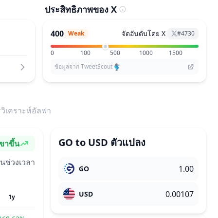
ประสิทธิภาพของ X
400
จัดอันดับโดย X
Weak
#
4730
0
100
500
1000
1500
ข้อมูลจาก TweetScout
วิเคราะห์อัลฟา
GO
to
USD
ตัวแปลง
ขาขึ้น
อารมณ์
ในช่วงเวลา
GO
USD
1y