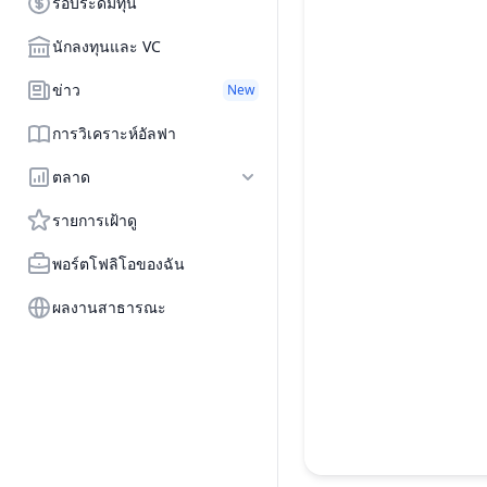
รอบระดมทุน
นักลงทุนและ VC
ข่าว
New
การวิเคราะห์อัลฟา
ตลาด
รายการเฝ้าดู
พอร์ตโฟลิโอของฉัน
ผลงานสาธารณะ