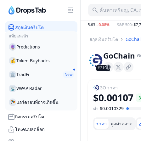
ค้นหาเหรียญ, CA, 
12%
BTC
:
$64,824.16
−0.28%
ETH
:
$1,915.63
−0.08%
S&P 500
:
$7,756
สกุลเงินคริปโต
แท็บแนะนำ
สกุลเงินคริปโต
GoChai
🔮
Predictions
GoChain
G
💰
Token Buybacks
#2191
Gochain.io
X (Twitter)
🏛
TradFi
New
GO
ราคา
📡
VWAP Radar
$0.00107
3
🪂
แอร์ดรอปที่อาจเกิดขึ้น
ต่ำ
$0.0010329
ช่วงราคา
กิจกรรมคริปโต
ราคา
มูลค่าตลาด
โทเคนปลดล็อก