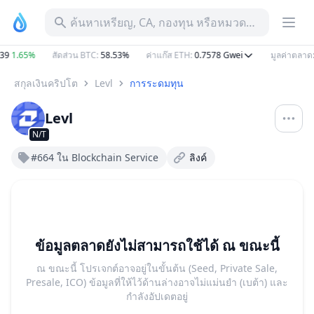
ค้นหาเหรียญ, CA, กองทุน หรือหมวดหมู่
39
1.65%
สัดส่วน BTC
:
58.53%
ค่าแก๊ส ETH
:
0.7578
Gwei
มูลค่าตลาด
:
สกุลเงินคริปโต
Levl
การระดมทุน
Levl
N/T
#664 ใน Blockchain Service
ลิงค์
ข้อมูลตลาดยังไม่สามารถใช้ได้ ณ ขณะนี้
ณ ขณะนี้ โปรเจกต์อาจอยู่ในขั้นต้น (Seed, Private Sale,
Presale, ICO) ข้อมูลที่ให้ไว้ด้านล่างอาจไม่แม่นยำ (เบต้า) และ
กำลังอัปเดตอยู่