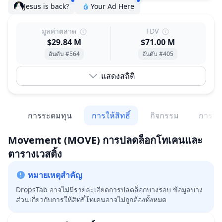
Jesus is back?
Your Ad Here
มูลค่าตลาด
FDV
$29.84 M
$71.00 M
อันดับ #564
อันดับ #405
แสดงสถิติ
าย
การระดมทุน
การให้สิทธิ์
กิจกรรม
การวิเ
Movement
(MOVE)
การปลดล็อกโทเคนและ
ตารางเวสติ้ง
หมายเหตุสำคัญ
DropsTab อาจไม่มีรายละเอียดการปลดล็อกบางรอบ ข้อมูลบาง
ส่วนเกี่ยวกับการให้สิทธิ์โทเคนอาจไม่ถูกต้องทั้งหมด