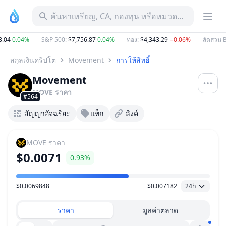
ค้นหาเหรียญ, CA, กองทุน หรือหมวดหมู่
04
0.04%
S&P 500
:
$7,756.87
0.04%
ทอง
:
$4,343.29
−0.06%
สัดส่วน B
สกุลเงินคริปโต
Movement
การให้สิทธิ์
Movement
MOVE
ราคา
#564
สัญญาอัจฉริยะ
แท็ก
ลิงค์
MOVE
ราคา
$0.0071
0.93%
$0.0069848
$0.007182
24h
ช่วงราคา
ราคา
มูลค่าตลาด