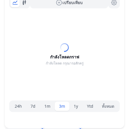
เปรียบเทียบ
กำลังโหลดกราฟ
กำลังโหลด กรุณารอสักครู่
ตัวเลือกระยะ
24h
7d
1m
3m
1y
Ytd
ทั้งหมด