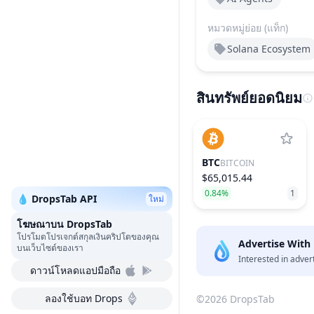
หมวดหมู่ย่อย (แท็ก)
Solana Ecosystem
สินทรัพย์ยอดนิยม
BTC
BITCOIN
$65,015.44
0.84%
1
💧 DropsTab API
ใหม่
โฆษณาบน DropsTab
โปรโมตโปรเจกต์สกุลเงินคริปโตของคุณ
Advertise With
บนเว็บไซต์ของเรา
Interested in adver
ดาวน์โหลดแอปมือถือ
ลองใช้บอท Drops
©2026 DropsTab