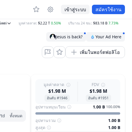
เข้าสู่ระบบ
สมัครใช้งาน
i
มูลค่าตลาด
:
$2.22 T
0.50%
ปริมาณ 24 ชม.
:
$83.18 B
7.73%
BTC
:
$
Jesus is back?
Your Ad Here
เพิ่มในพอร์ตฟอลิโอ
มูลค่าตลาด
FDV
$1.98 M
$1.98 M
อันดับ #1946
อันดับ #1951
อุปทานหมุนเวียน
1.00 B
100.00%
Ytd
ทั้งหมด
อุปทานรวม
1.00 B
สูงสุด
1.00 B