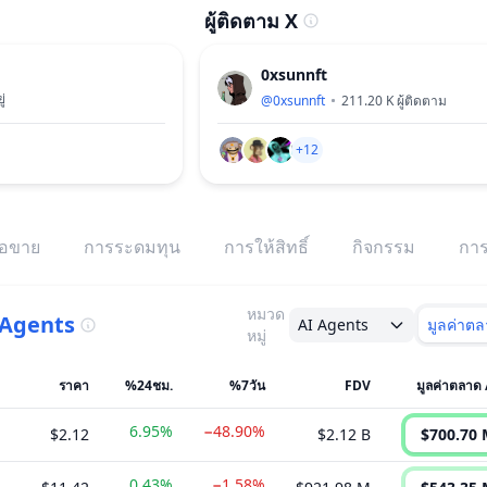
ผู้ติดตาม X
0xsunnft
ู่
@
0xsunnft
211.20 K
ผู้ติดตาม
+12
้อขาย
การระดมทุน
การให้สิทธิ์
กิจกรรม
การ
หมวด
 Agents
AI Agents
มูลค่าต
หมู่
ราคา
%24ชม.
%7วัน
FDV
มูลค่าตลาด 
6.95%
−48.90%
$2.12
$2.12 B
$700.70 
0.43%
−1.58%