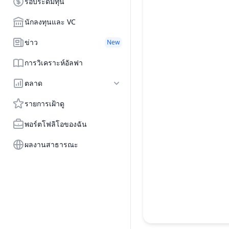
รอบระดมทุน
นักลงทุนและ VC
ข่าว
New
การวิเคราะห์อัลฟา
ตลาด
รายการเฝ้าดู
พอร์ตโฟลิโอของฉัน
ผลงานสาธารณะ