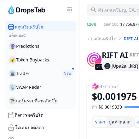
ค้นหาเหรียญ, CA, 
BTC
:
$65,015.43
0.84%
ETH
:
$1,913.95
0.36%
S&P 500
:
$7,756.87
0.6
สกุลเงินคริปโต
แท็บแนะนำ
สกุลเงินคริปโต
RIFT AI
🔮
Predictions
RIFT AI
RIFT
💰
Token Buybacks
jUpa2a...kRFj
#1946
🏛
TradFi
New
RIFT
ราคา
📡
VWAP Radar
$0.001975
🪂
แอร์ดรอปที่อาจเกิดขึ้น
ต่ำ
$0.0019339
ช่วงราคา
กิจกรรมคริปโต
ราคา
มูลค่าตลาด
โทเคนปลดล็อก