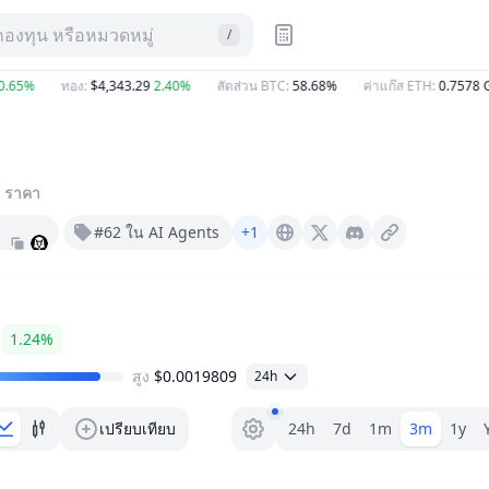
กองทุน หรือหมวดหมู่
/
5%
ทอง
:
$4,343.29
2.40%
สัดส่วน BTC
:
58.68%
ค่าแก๊ส ETH
:
0.7578
Gwe
ราคา
#62 ใน AI Agents
+1
Rift.ai
X (Twitter)
Discord
1.24%
สูง
$0.0019809
24h
ตัวเลือกระยะ
เปรียบเทียบ
24h
7d
1m
3m
1y