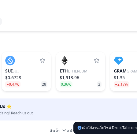
SUI
ETH
GRAM
SUI
ETHEREUM
$0.6728
$1,913.96
$1.35
−0.47%
28
0.36%
2
−2.17%
 Us ⭐️
tising? Reach us out
เมื่อใช้งานเว็บไซต์ DropsTab.com
สินค้า
กฎหมา
สนับสนุน
พันธมิตร
การจัดลำดับ