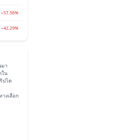
−57.56%
−42.29%
านมา
ดใน
ริปโต
ทางเลือก