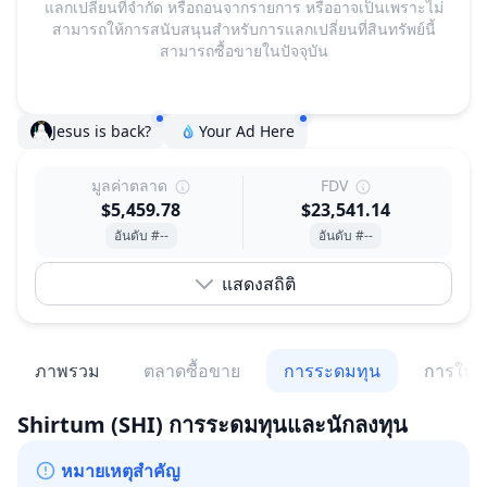
แลกเปลี่ยนที่จำกัด หรือถอนจากรายการ หรืออาจเป็นเพราะไม่
สามารถให้การสนับสนุนสำหรับการแลกเปลี่ยนที่สินทรัพย์นี้
สามารถซื้อขายในปัจจุบัน
Jesus is back?
Your Ad Here
มูลค่าตลาด
FDV
$5,459.78
$23,541.14
อันดับ #--
อันดับ #--
แสดงสถิติ
ภาพรวม
ตลาดซื้อขาย
การระดมทุน
การให้สิ
Shirtum
(SHI)
การระดมทุนและนักลงทุน
หมายเหตุสำคัญ