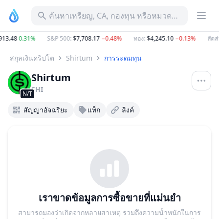
ค้นหาเหรียญ, CA, กองทุน หรือหมวดหมู่
13.48
0.31%
S&P 500
:
$7,708.17
−0.48%
ทอง
:
$4,245.10
−0.13%
สัดส่
สกุลเงินคริปโต
Shirtum
การระดมทุน
Shirtum
SHI
N/T
สัญญาอัจฉริยะ
แท็ก
ลิงค์
เราขาดข้อมูลการซื้อขายที่แม่นยำ
สามารถมองว่าเกิดจากหลายสาเหตุ รวมถึงความน้ำหนักในการ