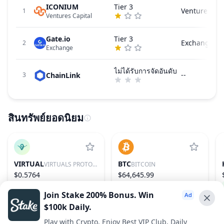
ICONIUM
Tier 3
Ventures Cap
1
Ventures Capital
Gate.io
Tier 3
Exchange
2
Exchange
ไม่ได้รับการจัดอันดับ
--
ChainLink
3
สินทรัพย์ยอดนิยม
VIRTUAL
BTC
VIRTUALS PROTOCOL
BITCOIN
$0.5764
$64,645.99
1.39%
86
−0.18%
1
Join Stake 200% Bonus. Win
$100k Daily.
Advertise With Us ⭐️
Play with Crypto, Enjoy Best VIP Club, Daily