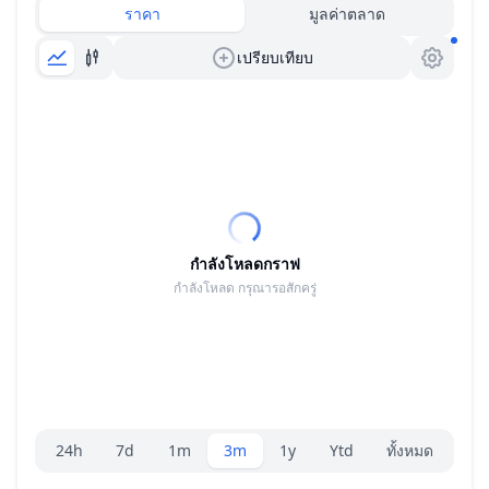
ราคา
มูลค่าตลาด
เปรียบเทียบ
กำลังโหลดกราฟ
กำลังโหลด กรุณารอสักครู่
ตัวเลือกระยะ
24h
7d
1m
3m
1y
Ytd
ทั้งหมด