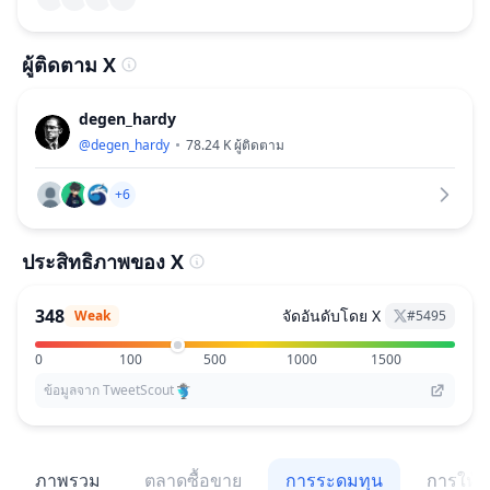
ผู้ติดตาม X
degen_hardy
@
degen_hardy
78.24 K
ผู้ติดตาม
+6
ประสิทธิภาพของ X
348
จัดอันดับโดย X
Weak
#
5495
0
100
500
1000
1500
ข้อมูลจาก TweetScout
ภาพรวม
ตลาดซื้อขาย
การระดมทุน
การให้สิ