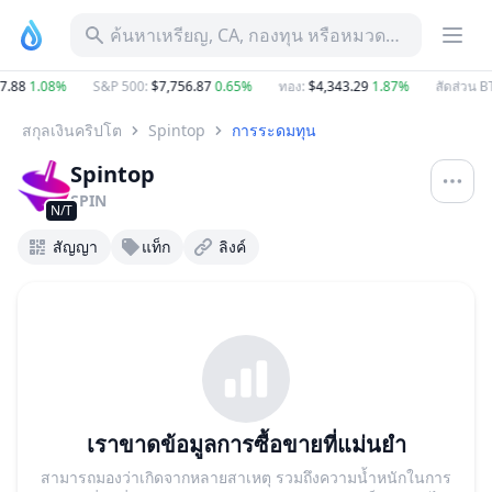
ค้นหาเหรียญ, CA, กองทุน หรือหมวดหมู่
.88
1.08%
S&P 500
:
$7,756.87
0.65%
ทอง
:
$4,343.29
1.87%
สัดส่วน BT
สกุลเงินคริปโต
Spintop
การระดมทุน
Spintop
SPIN
N/T
สัญญา
แท็ก
ลิงค์
เราขาดข้อมูลการซื้อขายที่แม่นยำ
สามารถมองว่าเกิดจากหลายสาเหตุ รวมถึงความน้ำหนักในการ