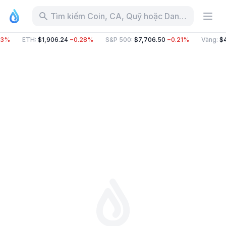
Tìm kiếm Coin, CA, Quỹ hoặc Danh mục
63%
ETH
:
$1,906.24
−0.28%
S&P 500
:
$7,706.50
−0.21%
Vàng
:
$4