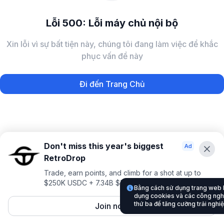
Lỗi 500: Lỗi máy chủ nội bộ
Xin lỗi vì sự bất tiện này, chúng tôi đang làm việc để khắc
phục vấn đề này
Đi đến Trang Chủ
Don't miss this year's biggest
RetroDrop
Trade, earn points, and climb for a shot at up to
$250K USDC + 7.34B $TRUE
Bằng cách sử dụng trang web
dụng cookies và các công nghệ
thứ ba để tăng cường trải nghi
Join now