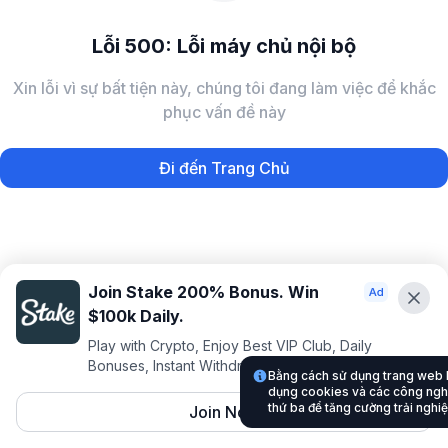
Lỗi 500: Lỗi máy chủ nội bộ
Xin lỗi vì sự bất tiện này, chúng tôi đang làm việc để khắc
phục vấn đề này
Đi đến Trang Chủ
Join Stake 200% Bonus. Win
$100k Daily.
Play with Crypto, Enjoy Best VIP Club, Daily
Bonuses, Instant Withdrawals.
Bằng cách sử dụng trang web
dụng cookies và các công nghệ
thứ ba để tăng cường trải nghi
Join Now