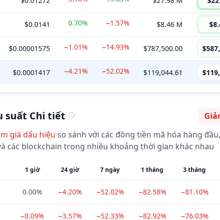
$0.01272
$27.98 M
$22
0.70%
−1.57%
$0.0141
$8.46 M
$8
−1.01%
−14.93%
$0.00001575
$787,500.00
$587
−4.21%
−52.02%
$0.0001417
$119,044.61
$119
 suất Chi tiết
Giả
Cảm 
ảm giá
dấu hiệu
so sánh với các đồng tiền mã hóa hàng đầu,
à các blockchain trong nhiều khoảng thời gian khác nhau
1 giờ
24 giờ
7 ngày
1 tháng
3 tháng
0.00%
−4.20%
−52.02%
−82.58%
−81.10%
−0.09%
−3.57%
−52.33%
−82.92%
−76.03%