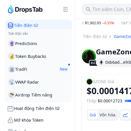
Tìm kiếm Coin, C
B
−13.93%
BTC
:
$64,315.99
−0.67%
ETH
:
$1,902.93
−0.35%
S&P 500
:
Tiền điện tử
Tab Đặc sắc
Tiền điện tử
GameZo
🔮
Predictions
GameZon
💰
Token Buybacks
0xb6ad...e93
#4726
🏛
TradFi
New
GZONE
Giá
📡
VWAP Radar
$0.000141
🪂
Airdrop Tiềm năng
Thấp
$0.00012723
Khoảng giá
Hoạt động Tiền điện tử
Giá
Vốn hóa.
Mở khóa Token