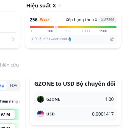
Hiệu suất X
256
Xếp hạng theo X
Weak
#
7266
0
100
500
1000
1500
Dữ liệu từ TweetScout
hiên cứu
GZONE
to
USD
Bộ chuyển đổi
Cap
FDV
GZONE
 Tiềm năng phát triển
USD
.97 M
495
x