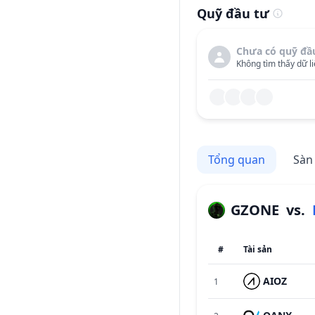
Quỹ đầu tư
Chưa có quỹ đầ
Không tìm thấy dữ li
Tổng quan
Sàn
GZONE
vs.
#
Tài sản
AIOZ
1