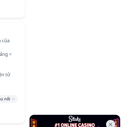
m của
oảng <
ện tử
u nối