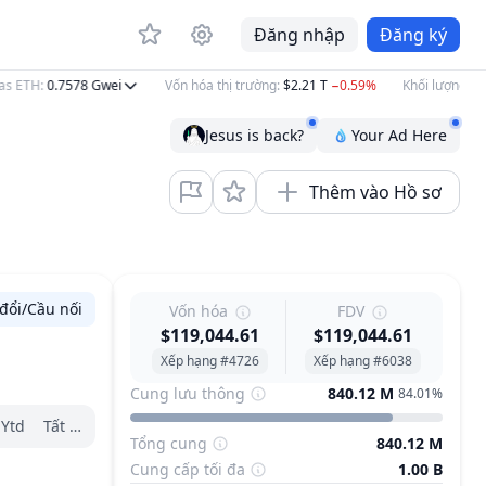
Đăng nhập
Đăng ký
ETH
:
0.7578
Gwei
Vốn hóa thị trường
:
$2.21 T
−0.59%
Khối lượng 24h
:
$
Jesus is back?
Your Ad Here
Thêm vào Hồ sơ
đổi/Cầu nối
Vốn hóa
FDV
$119,044.61
$119,044.61
Xếp hạng #4726
Xếp hạng #6038
Cung lưu thông
840.12 M
84.01%
Ytd
Tất cả
Tổng cung
840.12 M
Cung cấp tối đa
1.00 B