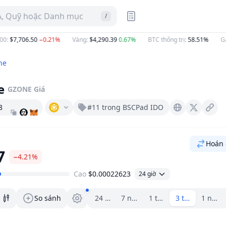
A, Quỹ hoặc Danh mục
/
$7,706.50
−0.21%
Vàng
:
$4,290.39
0.67%
BTC thống trị
:
58.51%
Gas 
ne
e
GZONE
Giá
8
#11 trong BSCPad IDO
Gamezone.io
X (Twitter)
Hoán 
7
−4.21%
Cao
$0.00022623
24 giờ
Trình chọn khoảng.
So sánh
24 giờ
7 ngày
1 tháng
3 tháng
1 năm