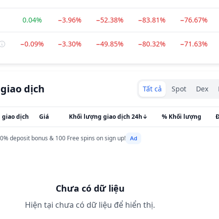
0.04%
−3.96%
−52.38%
−83.81%
−76.67%
−0.09%
−3.30%
−49.85%
−80.32%
−71.63%
Exchanges type
 giao dịch
Tất cả
Spot
Dex
 giao dịch
Giá
Khối lượng giao dịch 24h
↓
% Khối lượng
Đ
0% deposit bonus & 100 Free spins on sign up!
Chưa có dữ liệu
Hiện tại chưa có dữ liệu để hiển thị.