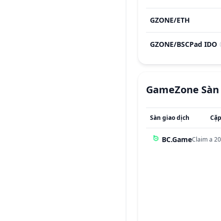
GZONE
/
ETH
GZONE
/
BSCPad IDO
GameZone
Sàn
Sàn giao dịch
Cặp
BC.Game
Claim a 20