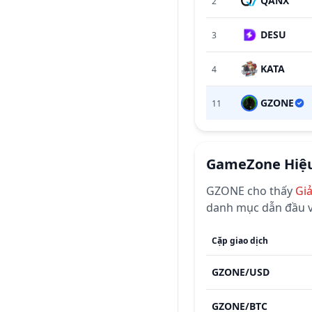
QANX
2
DESU
3
KATA
4
GZONE
11
GameZone
Hiệu
GZONE
cho thấy
Gi
danh mục dẫn đầu v
Cặp giao dịch
GZONE
/
USD
GZONE
/
BTC