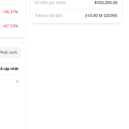
Số tiền gọi được
$550,000.00
−90.37%
Tokens Đã Bán
310.00 M GZONE
−67.53%
Phái sinh
ã cập nhật