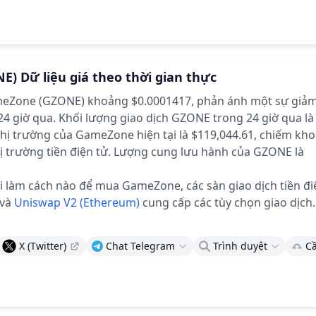
NE)
Dữ liệu giá theo thời gian thực
ameZone (GZONE) khoảng $0.0001417,
phản ánh một sự giả
24 giờ qua.
Khối lượng giao dịch GZONE trong 24 giờ qua là
hị trường của GameZone hiện tại là $119,044.61, chiếm kh
ị trường tiền điện tử.
Lượng cung lưu hành của GZONE là
 làm cách nào để mua GameZone, các sàn giao dịch tiền đi
và
Uniswap V2 (Ethereum)
cung cấp các tùy chọn giao dịch.
X (Twitter)
Chat Telegram
Trình duyệt
Cầ