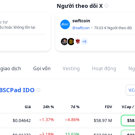
Người theo dõi X
swftcoin
u tư
ệu hoặc không tồn tại
@
swftcoin
79.03 K
Người theo dõi
+6
 giao dịch
Gọi vốn
Vesting
Hoạt động
Ng
BSCPad IDO
V.
Giá
24h %
7d %
FDV
V.Cap /
−1.37%
−4.86%
$0.04642
$58.97 M
$58
−3.18%
15.63%