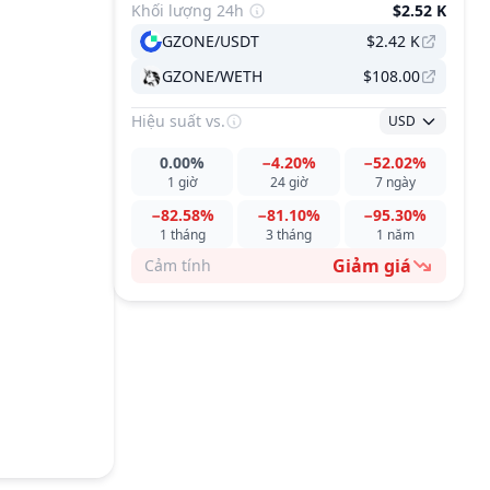
Khối lượng 24h
$2.52 K
GZONE/USDT
$2.42 K
GZONE/WETH
$108.00
Hiệu suất
vs.
USD
0.00%
−4.20%
−52.02%
1 giờ
24 giờ
7 ngày
−82.58%
−81.10%
−95.30%
1 tháng
3 tháng
1 năm
Giảm giá
Cảm tính