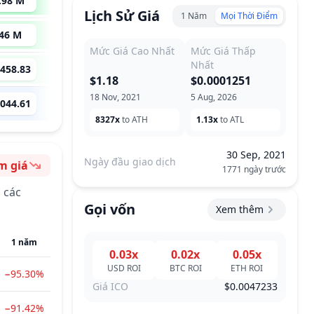
.98 M
193
x
Lịch Sử Giá
1 Năm
Mọi Thời Điểm
.46 M
71.07
x
Mức Giá Cao Nhất
Mức Giá Thấp
Nhất
,458.83
4.93
x
$1.18
$0.0001251
18 Nov, 2021
5 Aug, 2026
,044.61
--
8327x
to ATH
1.13x
to ATL
30 Sep, 2021
Ngày đầu giao dịch
m giá
1771 ngày trước
tính
 các
Gọi vốn
Xem thêm
1 năm
0.03x
0.02x
0.05x
USD
ROI
BTC
ROI
ETH
ROI
−95.30%
Giá ICO
$0.0047233
−91.42%