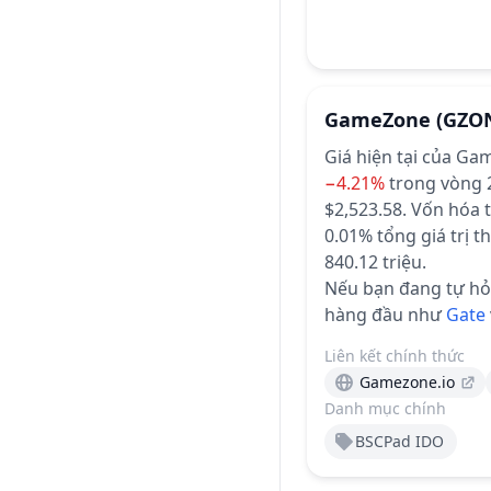
GameZone
(GZO
Giá hiện tại của G
−4.21%
trong vòng 
$2,523.58.
Vốn hóa t
0.01% tổng giá trị th
840.12 triệu.
Nếu bạn đang tự hỏi
hàng đầu như
Gate
Liên kết chính thức
Gamezone.io
Danh mục chính
BSCPad IDO