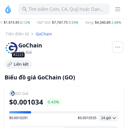
Tìm kiếm Coin, CA, Quỹ hoặc Danh mục
:
$1,915.95
0.12%
S&P 500
:
$7,747.75
0.50%
Vàng
:
$4,340.89
2.48%
B
Tiền điện tử
GoChain
GoChain
GO
Giá
#2223
Liên kết
Biểu đồ giá GoChain (GO)
GO
Giá
$0.001034
0.43%
$0.0010291
$0.0010535
24 giờ
Khoảng giá