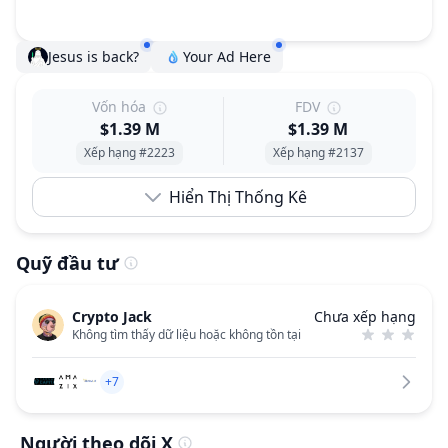
Jesus is back?
Your Ad Here
Vốn hóa
FDV
$1.39 M
$1.39 M
Xếp hạng #2223
Xếp hạng #2137
Hiển Thị Thống Kê
Quỹ đầu tư
Crypto Jack
Chưa xếp hạng
Không tìm thấy dữ liệu hoặc không tồn tại
+7
Người theo dõi X