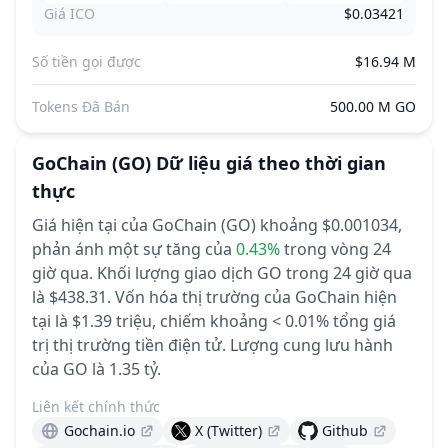
Giá ICO
$0.03421
Số tiền gọi được
$16.94 M
Tokens Đã Bán
500.00 M GO
GoChain
(GO)
Dữ liệu giá theo thời gian
thực
Giá hiện tại của GoChain (GO) khoảng $0.001034,
phản ánh một sự tăng của
0.43%
trong vòng 24
giờ qua.
Khối lượng giao dịch GO trong 24 giờ qua
là $438.31.
Vốn hóa thị trường của GoChain hiện
tại là $1.39 triệu, chiếm khoảng < 0.01% tổng giá
trị thị trường tiền điện tử.
Lượng cung lưu hành
của GO là 1.35 tỷ.
Liên kết chính thức
Gochain.io
X (Twitter)
Github