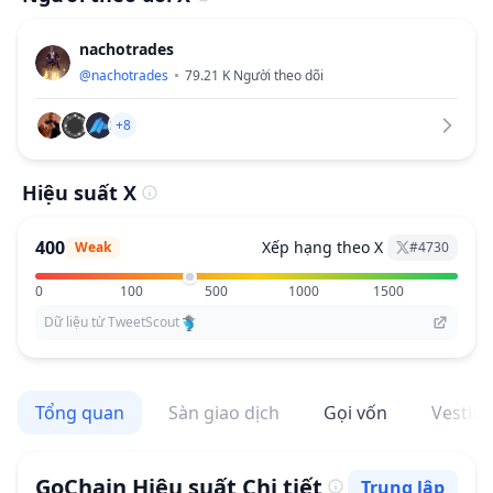
nachotrades
@
nachotrades
79.21 K
Người theo dõi
+8
Hiệu suất X
400
Xếp hạng theo X
Weak
#
4730
0
100
500
1000
1500
Dữ liệu từ TweetScout
Tổng quan
Sàn giao dịch
Gọi vốn
Vestin
GoChain
Hiệu suất Chi tiết
Trung lập