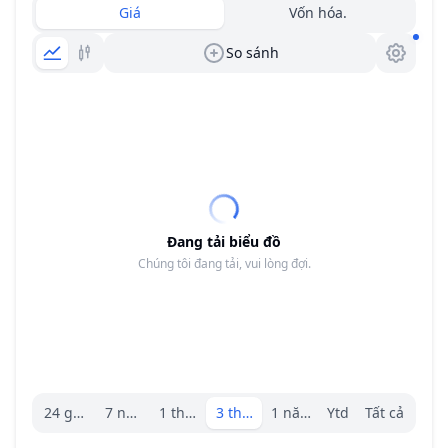
Giá
Vốn hóa.
So sánh
Đang tải biểu đồ
Chúng tôi đang tải, vui lòng đợi.
Trình chọn khoảng.
24 giờ
7 ngày
1 tháng
3 tháng
1 năm
Ytd
Tất cả