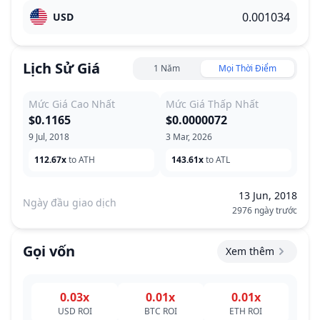
USD
Lịch Sử Giá
1 Năm
Mọi Thời Điểm
Mức Giá Cao Nhất
Mức Giá Thấp Nhất
$0.1165
$0.0000072
9 Jul, 2018
3 Mar, 2026
112.67x
to ATH
143.61x
to ATL
13 Jun, 2018
Ngày đầu giao dịch
2976 ngày trước
Gọi vốn
Xem thêm
0.03x
0.01x
0.01x
USD
ROI
BTC
ROI
ETH
ROI