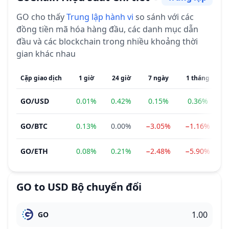
Cảm tính
GO
cho thấy
Trung lập
hành vi
so sánh với các
đồng tiền mã hóa hàng đầu, các danh mục dẫn
đầu và các blockchain trong nhiều khoảng thời
gian khác nhau
Cặp giao dịch
1 giờ
24 giờ
7 ngày
1 tháng
3
GO
/
USD
0.01%
0.42%
0.15%
0.36%
GO
/
BTC
0.13%
0.00%
−3.05%
−1.16%
2
GO
/
ETH
0.08%
0.21%
−2.48%
−5.90%
2
GO
to
USD
Bộ chuyển đổi
GO