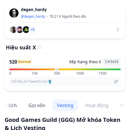
degen_hardy
@
degen_hardy
78.21 K
Người theo dõi
+9
Hiệu suất X
520
Xếp hạng theo X
Normal
#
3439
0
100
500
1000
1500
Dữ liệu từ TweetScout
iao dịch
Gọi vốn
Vesting
Hoạt động
Ngh
Good Games Guild
(GGG)
Mở khóa Token
& Lịch Vesting