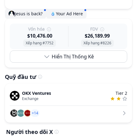
Jesus is back?
Your Ad Here
Vốn hóa
FDV
$10,476.00
$26,189.99
Xếp hạng #7752
Xếp hạng #8226
Hiển Thị Thống Kê
Quỹ đầu tư
OKX Ventures
Tier 2
Exchange
+14
Người theo dõi X