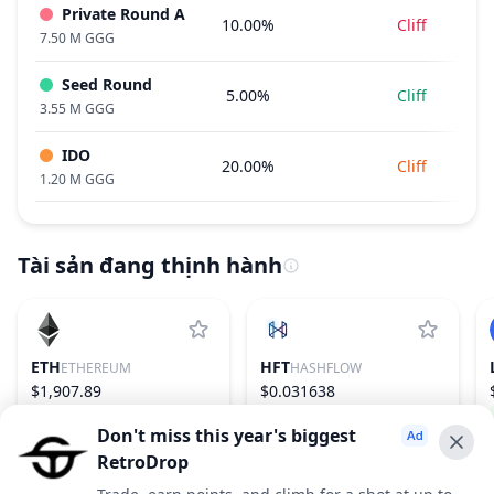
Private Round A
10.00%
Cliff
7.50 M GGG
Seed Round
5.00%
Cliff
3.55 M GGG
IDO
20.00%
Cliff
1.20 M GGG
Tài sản đang thịnh hành
ETH
HFT
ETHEREUM
HASHFLOW
$1,907.89
$0.031638
1.84%
2
75.77%
586
Don't miss this year's biggest
RetroDrop