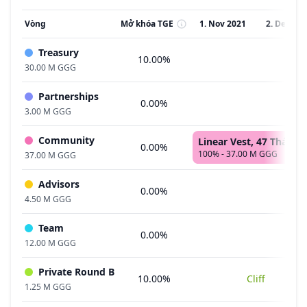
Vòng
Mở khóa TGE
1. Nov 2021
2. Dec 202
Treasury
10.00%
30.00 M GGG
Partnerships
0.00%
3.00 M GGG
Community
Linear Vest, 47 Tháng
0.00%
100% - 37.00 M GGG
37.00 M GGG
Advisors
0.00%
4.50 M GGG
Team
0.00%
12.00 M GGG
Private Round B
10.00%
Cliff
1.25 M GGG