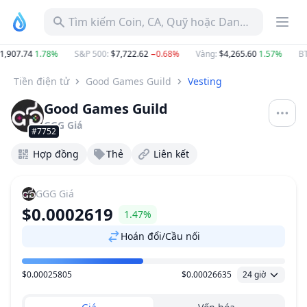
Tìm kiếm Coin, CA, Quỹ hoặc Danh mục
907.74
1.78%
S&P 500
:
$7,722.62
−0.68%
Vàng
:
$4,265.60
1.57%
BTC 
Tiền điện tử
Good Games Guild
Vesting
Good Games Guild
GGG
Giá
#7752
Hợp đồng
Thẻ
Liên kết
GGG
Giá
$0.0002619
1.47%
Hoán đổi/Cầu nối
$0.00025805
$0.00026635
24 giờ
Khoảng giá