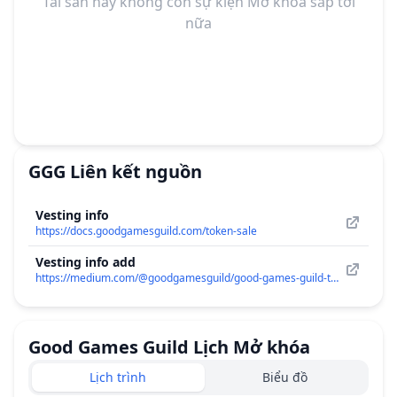
Tài sản này không còn sự kiện Mở khóa sắp tới
nữa
GGG
Liên kết nguồn
Vesting info
https://docs.goodgamesguild.com/token-sale
Vesting info add
https://medium.com/@goodgamesguild/good-games-guild-token-metrics-explained-b7cae65330cc
Good Games Guild
Lịch Mở khóa
Lịch trình
Biểu đồ