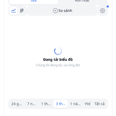
Giá
Vốn hóa.
So sánh
Đang tải biểu đồ
Chúng tôi đang tải, vui lòng đợi.
Trình chọn khoảng.
24 giờ
7 ngày
1 tháng
3 tháng
1 năm
Ytd
Tất cả