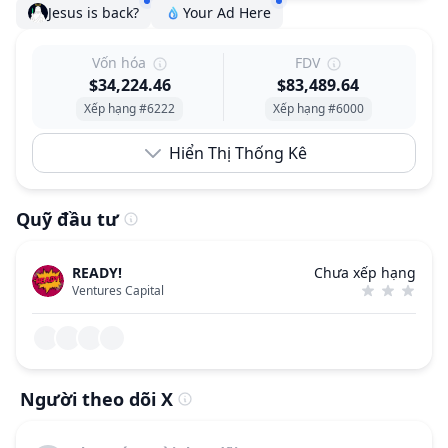
Jesus is back?
Your Ad Here
Vốn hóa
FDV
$34,224.46
$83,489.64
Xếp hạng #6222
Xếp hạng #6000
Hiển Thị Thống Kê
Quỹ đầu tư
READY!
Chưa xếp hạng
Ventures Capital
Người theo dõi X