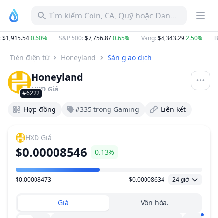
Tìm kiếm Coin, CA, Quỹ hoặc Danh mục
:
$1,915.54
0.60%
S&P 500
:
$7,756.87
0.65%
Vàng
:
$4,343.29
2.50%
BT
Tiền điện tử
Honeyland
Sàn giao dịch
Honeyland
HXD
Giá
#6222
Hợp đồng
#335 trong Gaming
Liên kết
HXD
Giá
$0.00008546
0.13%
$0.00008473
$0.00008634
24 giờ
Khoảng giá
Giá
Vốn hóa.