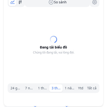
So sánh
Đang tải biểu đồ
Chúng tôi đang tải, vui lòng đợi.
Trình chọn khoảng.
24 giờ
7 ngày
1 tháng
3 tháng
1 năm
Ytd
Tất cả