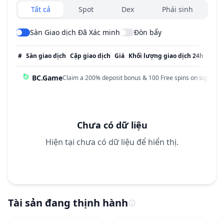
Exchanges type
Tất cả
Spot
Dex
Phái sinh
Sàn Giao dịch Đã Xác minh
Đòn bẩy
#
Sàn giao dịch
Cặp giao dịch
Giá
Khối lượng giao dịch 24h
% Kh
BC.Game
Claim a 200% deposit bonus & 100 Free spins on sign up!
Chưa có dữ liệu
Hiện tại chưa có dữ liệu để hiển thị.
Tài sản đang thịnh hành