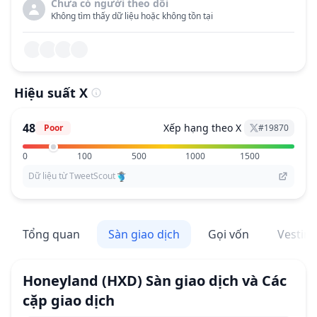
Chưa có người theo dõi
Không tìm thấy dữ liệu hoặc không tồn tại
Hiệu suất X
48
Xếp hạng theo X
Poor
#
19870
0
100
500
1000
1500
Dữ liệu từ TweetScout
Tổng quan
Sàn giao dịch
Gọi vốn
Vestin
Honeyland
(HXD)
Sàn giao dịch và Các
cặp giao dịch