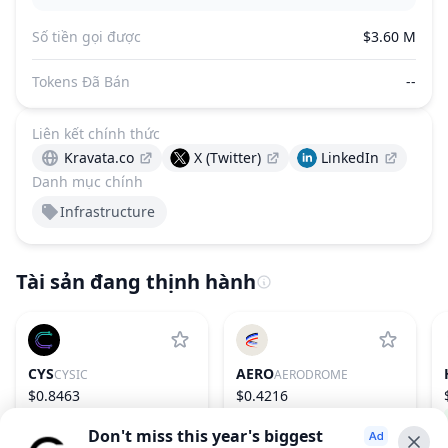
Số tiền gọi được
$3.60 M
Tokens Đã Bán
--
Liên kết chính thức
Kravata.co
X (Twitter)
LinkedIn
Danh mục chính
Infrastructure
Tài sản đang thịnh hành
CYS
AERO
CYSIC
AERODROME
$0.8463
$0.4216
59.17%
168
1.59%
81
Don't miss this year's biggest