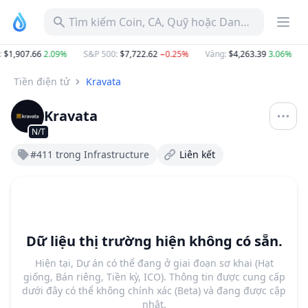
Tìm kiếm Coin, CA, Quỹ hoặc Danh mục
:
$1,907.66
2.09%
S&P 500
:
$7,722.62
−0.25%
Vàng
:
$4,263.39
3.06%
Tiền điện tử
Kravata
Kravata
N/T
#411 trong Infrastructure
Liên kết
Dữ liệu thị trường hiện không có sẵn.
Hiện tại, Dự án có thể đang ở giai đoạn sơ khai (Hạt
giống, Bán riêng, Tiền kỳ, ICO). Thông tin được cung cấp
dưới đây có thể không chính xác (Beta) và đang được cập
nhật.