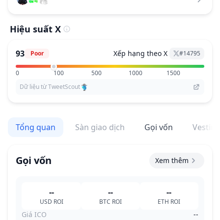
Hiệu suất X
93
Xếp hạng theo X
Poor
#
14795
0
100
500
1000
1500
Dữ liệu từ TweetScout
Tổng quan
Sàn giao dịch
Gọi vốn
Vestin
Gọi vốn
Xem thêm
--
--
--
USD
ROI
BTC
ROI
ETH
ROI
Giá ICO
--