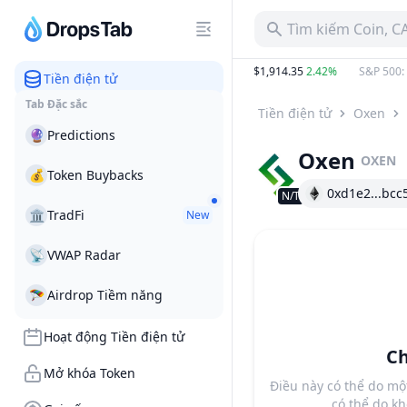
Tìm kiếm Coin, C
93 B
1.54%
BTC
:
$64,957.99
1.13%
ETH
:
$1,914.35
2.42%
S&P 500
:
$7
Tiền điện tử
Tab Đặc sắc
Tiền điện tử
Oxen
🔮
Predictions
Oxen
OXEN
💰
Token Buybacks
0xd1e2...bcc
N/T
🏛
TradFi
New
📡
VWAP Radar
🪂
Airdrop Tiềm năng
Hoạt động Tiền điện tử
Ch
Mở khóa Token
Điều này có thể do mộ
có thể do kh