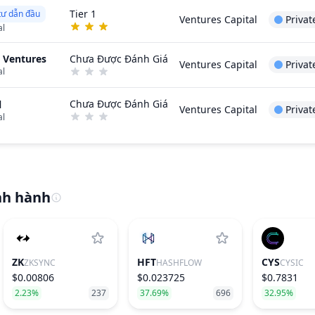
Tier 1
tư dẫn đầu
Ventures Capital
Privat
al
 Ventures
Chưa Được Đánh Giá
Ventures Capital
Privat
al
Chưa Được Đánh Giá
l
Ventures Capital
Privat
al
nh hành
ZK
HFT
CYS
ZKSYNC
HASHFLOW
CYSIC
$0.00806
$0.023725
$0.7831
2.23%
237
37.69%
696
32.95%