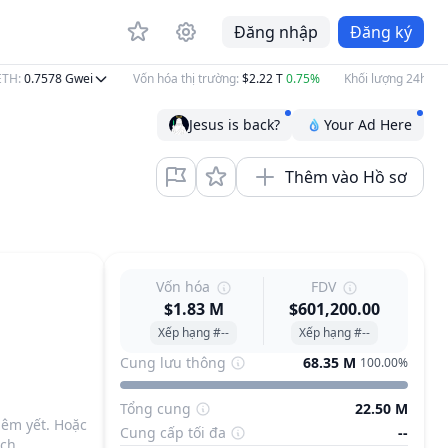
Đăng nhập
Đăng ký
H
:
0.7578
Gwei
Vốn hóa thị trường
:
$2.22 T
0.75%
Khối lượng 24h
:
$86.
Jesus is back?
Your Ad Here
Thêm vào Hồ sơ
Vốn hóa
FDV
$1.83 M
$601,200.00
Xếp hạng #--
Xếp hạng #--
Cung lưu thông
68.35 M
100.00%
Tổng cung
22.50 M
iêm yết. Hoặc
Cung cấp tối đa
--
ch.