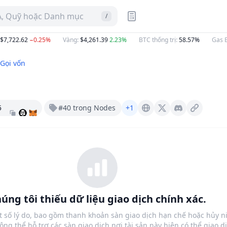
A, Quỹ hoặc Danh mục
/
,722.62
−0.25%
Vàng
:
$4,261.39
2.23%
BTC thống trị
:
58.57%
Gas ET
Gọi vốn
5
#40 trong Nodes
+1
Loki.network
X (Twitter)
Discord
úng tôi thiếu dữ liệu giao dịch chính xác.
t số lý do, bao gồm thanh khoản sàn giao dịch hạn chế hoặc hủy n
ông thể hỗ trợ các sàn giao dịch nơi tài sản này hiện có thể giao dị