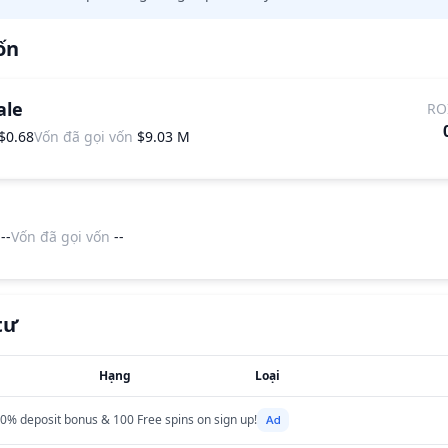
ốn
ale
RO
$0.68
Vốn đã gọi vốn
$9.03 M
--
Vốn đã gọi vốn
--
tư
Hạng
Loại
0% deposit bonus & 100 Free spins on sign up!