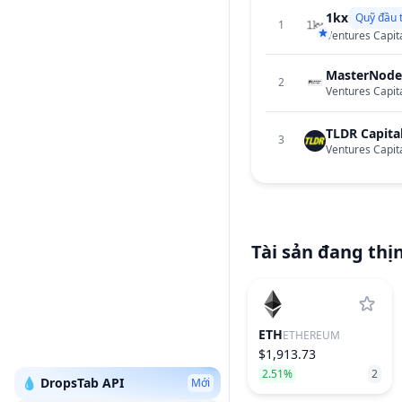
1kx
Quỹ đầu 
1
Ventures Capit
MasterNode
2
Ventures Capit
TLDR Capita
3
Ventures Capit
Tài sản đang thị
ETH
ETHEREUM
$1,913.73
2.51%
2
💧 DropsTab API
Mới