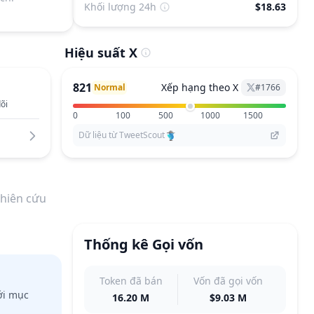
Khối lượng 24h
$18.63
Hiệu suất X
821
Xếp hạng theo X
Normal
#
1766
õi
0
100
500
1000
1500
Dữ liệu từ TweetScout
hiên cứu
Thống kê Gọi vốn
Token đã bán
Vốn đã gọi vốn
ới mục
16.20 M
$9.03 M