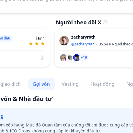
Người theo dõi X
zacharyr0th
Tier 1
ẫn đầu
@
zacharyr0th
35.54 K
Người theo d
+19
 giao dịch
Gọi vốn
Vesting
Hoạt động
Ng
 vốn & Nhà đầu tư
ng
gồm xếp hạng Mức độ Quan tâm của chúng tôi chỉ được cung cấp v
Tab & ICO Drops không cung cấp lời khuyên đầu tư.