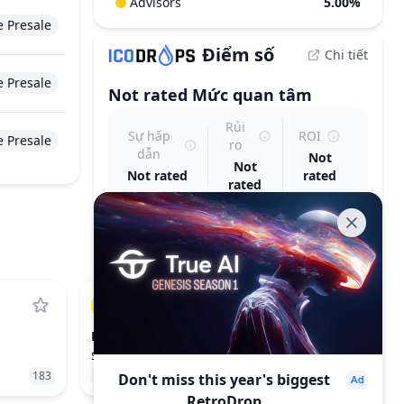
Advisors
5.00%
e Presale
Điểm số
Chi tiết
e Presale
Not rated
Mức quan tâm
Rủi
Sự hấp
ROI
e Presale
ro
dẫn
Not
Not
Not rated
rated
rated
DODO
DODO
$0.02867
183
55.76%
558
Don't miss this year's biggest
RetroDrop