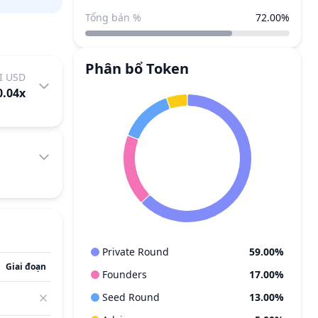
Tổng bán %
72.00%
Phân bổ Token
I USD
0.04
x
Private Round
59.00%
Giai đoạn
Founders
17.00%
Seed Round
13.00%