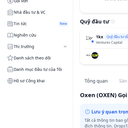
Gọi vốn
Nhà đầu tư & VC
Quỹ đầu tư
Tin tức
New
Nghiên cứu
1kx
Quỹ đầu tư d
Ventures Capital
Thị trường
Danh sách theo dõi
Danh mục Đầu tư của Tôi
Tổng quan
Sàn
Hồ sơ Công khai
Oxen
(OXEN)
Gọi
Lưu ý quan trọ
Tất cả thông tin bao 
đích thông tin. Drops