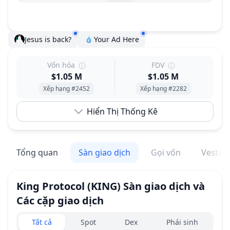
Jesus is back?
Your Ad Here
Vốn hóa
FDV
$1.05 M
$1.05 M
Xếp hạng #2452
Xếp hạng #2282
Hiển Thị Thống Kê
Tổng quan
Sàn giao dịch
Gọi vốn
Vestin
King Protocol
(KING)
Sàn giao dịch và
Các cặp giao dịch
Exchanges type
Tất cả
Spot
Dex
Phái sinh