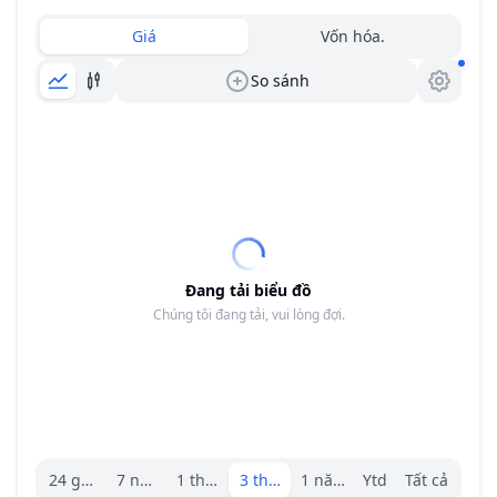
Giá
Vốn hóa.
So sánh
Đang tải biểu đồ
Chúng tôi đang tải, vui lòng đợi.
Trình chọn khoảng.
24 giờ
7 ngày
1 tháng
3 tháng
1 năm
Ytd
Tất cả