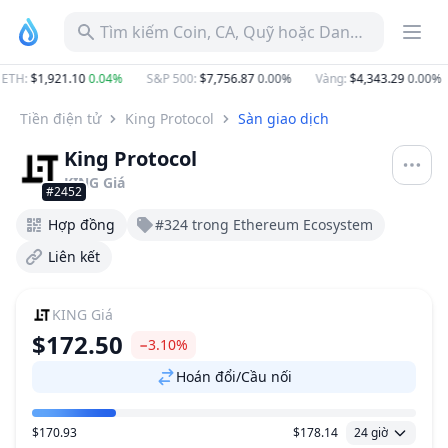
Tìm kiếm Coin, CA, Quỹ hoặc Danh mục
ETH
:
$1,921.10
0.04%
S&P 500
:
$7,756.87
0.00%
Vàng
:
$4,343.29
0.00%
Tiền điện tử
King Protocol
Sàn giao dịch
King Protocol
KING
Giá
#2452
Hợp đồng
#324 trong Ethereum Ecosystem
Liên kết
KING
Giá
$172.50
−3.10%
Hoán đổi/Cầu nối
$170.93
$178.14
24 giờ
Khoảng giá