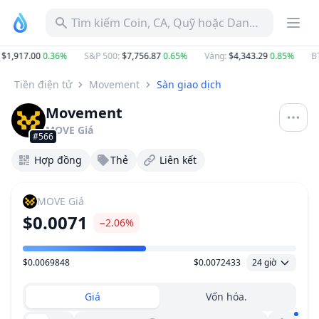
Tìm kiếm Coin, CA, Quỹ hoặc Danh mục
$1,917.00
0.36%
S&P 500
:
$7,756.87
0.65%
Vàng
:
$4,343.29
0.85%
BT
Tiền điện tử
Movement
Sàn giao dịch
Movement
MOVE
Giá
#566
Hợp đồng
Thẻ
Liên kết
MOVE
Giá
$0.0071
−2.06%
$0.0069848
$0.0072433
24 giờ
Khoảng giá
Giá
Vốn hóa.