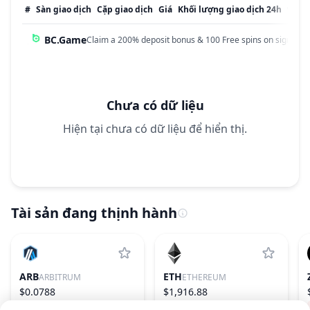
#
Sàn giao dịch
Cặp giao dịch
Giá
Khối lượng giao dịch 24h
% Kh
BC.Game
Claim a 200% deposit bonus & 100 Free spins on sign up!
Chưa có dữ liệu
Hiện tại chưa có dữ liệu để hiển thị.
Tài sản đang thịnh hành
ARB
ETH
ARBITRUM
ETHEREUM
$0.0788
$1,916.88
1.26%
76
0.36%
2