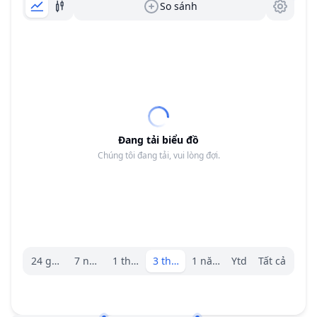
So sánh
Đang tải biểu đồ
Chúng tôi đang tải, vui lòng đợi.
Trình chọn khoảng.
24 giờ
7 ngày
1 tháng
3 tháng
1 năm
Ytd
Tất cả