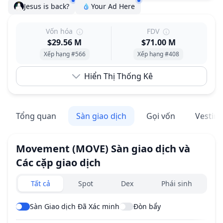
Jesus is back?
Your Ad Here
Vốn hóa
FDV
$29.56 M
$71.00 M
Xếp hạng #566
Xếp hạng #408
Hiển Thị Thống Kê
Tổng quan
Sàn giao dịch
Gọi vốn
Vestin
Movement
(MOVE)
Sàn giao dịch và
Các cặp giao dịch
Exchanges type
Tất cả
Spot
Dex
Phái sinh
Sàn Giao dịch Đã Xác minh
Đòn bẩy