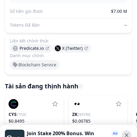
Số tiền gọi được
$7.00 M
Tokens Đã Bán
--
Liên kết chính thức
Predicate.io
X (Twitter)
Danh mục chính
Blockchain Service
Tài sản đang thịnh hành
CYS
ZK
CYSIC
ZKSYNC
$0.8495
$0.00785
55.43%
170
−0.83%
245
Join Stake 200% Bonus. Win