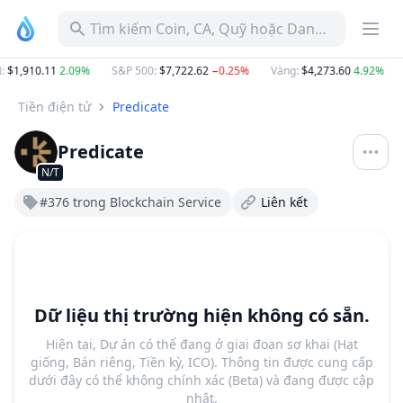
Tìm kiếm Coin, CA, Quỹ hoặc Danh mục
:
$1,910.11
2.09%
S&P 500
:
$7,722.62
−0.25%
Vàng
:
$4,273.60
4.92%
Tiền điện tử
Predicate
Predicate
N/T
#376 trong Blockchain Service
Liên kết
Dữ liệu thị trường hiện không có sẵn.
Hiện tại, Dự án có thể đang ở giai đoạn sơ khai (Hạt
giống, Bán riêng, Tiền kỳ, ICO). Thông tin được cung cấp
dưới đây có thể không chính xác (Beta) và đang được cập
nhật.