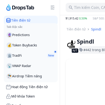
Tìm kiếm Coin, C
.28 B
8.92%
BTC
:
$64,922.16
0.79%
ETH
:
$1,915.42
0.50%
S&P 500
:
$
Tiền điện tử
Tab Đặc sắc
Tiền điện tử
Spindl
🔮
Predictions
Spindl
💰
Token Buybacks
#442 trong Bl
N/T
🏛
TradFi
New
📡
VWAP Radar
🪂
Airdrop Tiềm năng
Hoạt động Tiền điện tử
Mở khóa Token