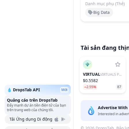
Danh mục phụ (Thẻ)
Big Data
Tài sản đang thị
VIRTUAL
VIRTUALS PROTOCOL
$0.5582
−2.55%
87
💧 DropsTab API
Mới
Quảng cáo trên DropsTab
Đẩy mạnh dự án tiền điện tử của bạn
Advertise With
trên trang web của chúng tôi.
Interested in adver
Tải Ứng dụng Di động
© 2026 DropsTab. Bảo lư