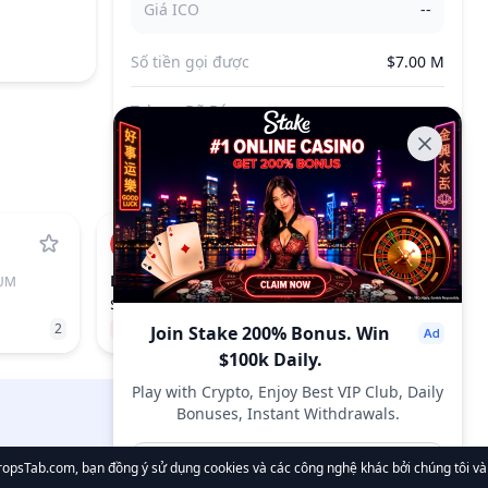
Giá ICO
--
Số tiền gọi được
$7.00 M
Tokens Đã Bán
--
PLUME
UM
PLUME
$0.01209
2
−5.35%
252
Join Stake 200% Bonus. Win
$100k Daily.
Play with Crypto, Enjoy Best VIP Club, Daily
Bonuses, Instant Withdrawals.
DropsTab.com
Join Now
opsTab.com, bạn đồng ý sử dụng cookies và các công nghệ khác bởi chúng tôi và