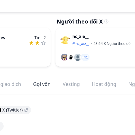
Người theo dõi X
hc_xie__
res
Tier 2
@
hc_xie__
43.64 K
Người theo dõi
+15
 giao dịch
Gọi vốn
Vesting
Hoạt động
Ng
X (Twitter)