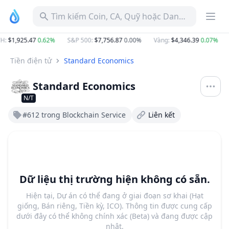
Tìm kiếm Coin, CA, Quỹ hoặc Danh mục
H
:
$1,925.47
0.62%
S&P 500
:
$7,756.87
0.00%
Vàng
:
$4,346.39
0.07%
Tiền điện tử
Standard Economics
Standard Economics
N/T
#612 trong Blockchain Service
Liên kết
Dữ liệu thị trường hiện không có sẵn.
Hiện tại, Dự án có thể đang ở giai đoạn sơ khai (Hạt
giống, Bán riêng, Tiền kỳ, ICO). Thông tin được cung cấp
dưới đây có thể không chính xác (Beta) và đang được cập
nhật.