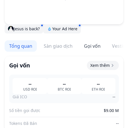
Jesus is back?
Your Ad Here
Tổng quan
Sàn giao dịch
Gọi vốn
Vestin
Gọi vốn
Xem thêm
--
--
--
USD
ROI
BTC
ROI
ETH
ROI
Giá ICO
--
Số tiền gọi được
$9.00 M
Tokens Đã Bán
--