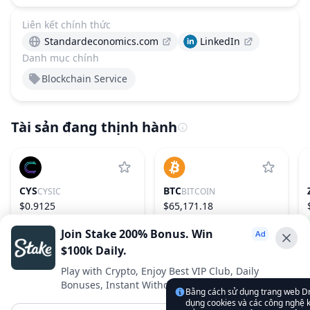
Liên kết chính thức
Standardeconomics.com
LinkedIn
Danh mục chính
Blockchain Service
Tài sản đang thịnh hành
CYS
BTC
CYSIC
BITCOIN
$0.9125
$65,171.18
12.51%
163
0.56%
1
Join Stake 200% Bonus. Win
$100k Daily.
Advertise With Us ⭐️
Play with Crypto, Enjoy Best VIP Club, Daily
Bonuses, Instant Withdrawals.
Interested in advertising? Reach us out
Bằng cách sử dụng trang web D
dụng cookies và các công nghệ k
DropsTab.com