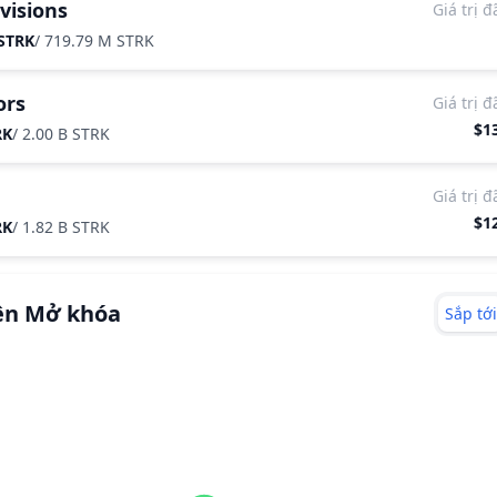
visions
Giá trị 
 STRK
/
719.79 M STRK
ors
Giá trị 
$1
RK
/
2.00 B STRK
Giá trị 
$1
RK
/
1.82 B STRK
ện Mở khóa
Sắp tới