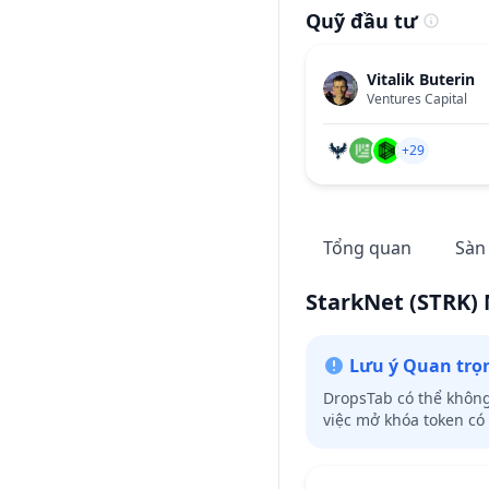
Quỹ đầu tư
Vitalik Buterin
Ventures Capital
+29
Tổng quan
Sàn
StarkNet
(STRK)
Lưu ý Quan trọ
DropsTab có thể không 
việc mở khóa token có