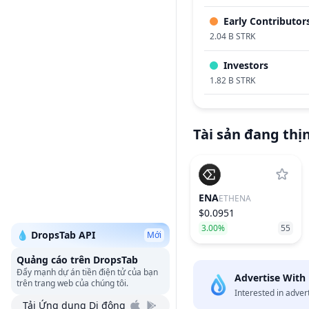
Early Contributor
2.04 B STRK
Investors
1.82 B STRK
Tài sản đang thị
ENA
ETHENA
$0.0951
3.00%
55
💧 DropsTab API
Mới
Quảng cáo trên DropsTab
Đẩy mạnh dự án tiền điện tử của bạn
Advertise With
trên trang web của chúng tôi.
Interested in adver
Tải Ứng dụng Di động