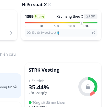
Hiệu suất X
1399
Xếp hạng theo X
Strong
#
581
0
100
500
1000
1500
Dữ liệu từ TweetScout
hiên cứu
STRK
Vesting
Tiến trình
35.44%
hông tin về
Còn 220 ngày
Tổng số đã mở khóa