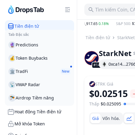
Tìm kiếm Coin, C
−1.68%
BTC
:
$64,914.00
0.52%
ETH
:
$1,917.65
0.18%
S&P 500
:
$7,75
Tiền điện tử
Tab Đặc sắc
Tiền điện tử
StarkNet
🔮
Predictions
StarkNet
💰
Token Buybacks
0xca14...276
#146
🏛
TradFi
New
STRK
Giá
📡
VWAP Radar
$0.02515
🪂
Airdrop Tiềm năng
Thấp
$0.025095
Khoảng giá
Hoạt động Tiền điện tử
Giá
Vốn hóa.
Mở khóa Token