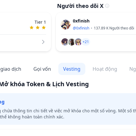
Người theo dõi X
0xfinish
Tier 1
@
0xfinish
137.89 K
Người theo dõi
+21
 giao dịch
Gọi vốn
Vesting
Hoạt động
Ng
Mở khóa Token & Lịch Vesting
ng
chứa thông tin chi tiết về việc mở khóa cho một số vòng. Một số t
 thể không hoàn toàn chính xác.