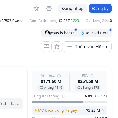
Đăng nhập
Đăng ký
7578
Gwei
Vốn hóa thị trường
:
$2.22 T
0.22%
Khối lượng 24h
:
$82.56 B
Jesus is back?
Your Ad Here
Thêm vào Hồ sơ
Vốn hóa
FDV
$171.60 M
$251.50 M
Xếp hạng #146
Xếp hạng #178
Cung lưu thông
6.81 B
68.12%
Ytd
Tất cả
Mở khóa trong 7 ngày
$3.23 M
Next Unlock