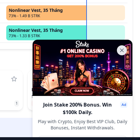
Nonlinear Vest, 35 Tháng
73% - 1.49 B STRK
Nonlinear Vest, 35 Tháng
73% - 1.33 B STRK
HFT
HASHFLOW
$0.014574
1
−56.61%
935
Join Stake 200% Bonus. Win
$100k Daily.
Play with Crypto, Enjoy Best VIP Club, Daily
Bonuses, Instant Withdrawals.
DropsTab.com