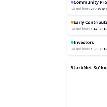
Community Pro
Đã mở khóa
719.79 M
Early Contribut
Đã mở khóa
1.47 B ST
Investors
Đã mở khóa
1.33 B ST
StarkNet
Sự ki