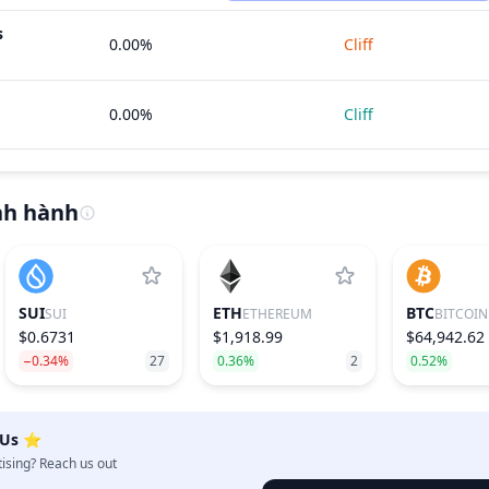
s
0.00%
Cliff
0.00%
Cliff
nh hành
SUI
ETH
BTC
SUI
ETHEREUM
BITCOIN
$0.6731
$1,918.99
$64,942.62
−0.34%
27
0.36%
2
0.52%
 Us ⭐️
tising? Reach us out