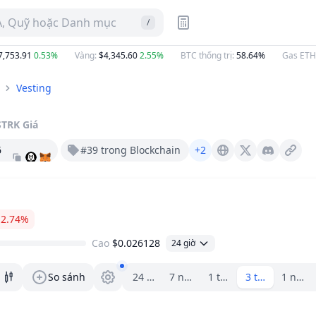
A, Quỹ hoặc Danh mục
/
3.91
0.53%
Vàng
:
$4,345.60
2.55%
BTC thống trị
:
58.64%
Gas ETH
:
0.
Vesting
STRK
Giá
6
#39 trong Blockchain
+2
Starknet.io
X (Twitter)
Discord
−2.74%
Cao
$0.026128
24 giờ
Trình chọn khoảng.
So sánh
24 giờ
7 ngày
1 tháng
3 tháng
1 năm