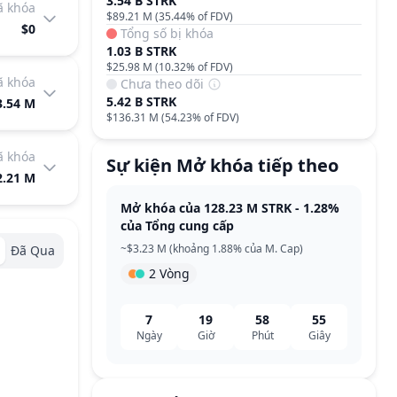
3.54 B STRK
đã khóa
$89.21 M
(
35.44%
of FDV)
$0
Tổng số bị khóa
1.03 B STRK
$25.98 M
(
10.32%
of FDV)
đã khóa
Chưa theo dõi
5.42 B STRK
3.54 M
$136.31 M
(
54.23%
of FDV)
đã khóa
Sự kiện Mở khóa tiếp theo
2.21 M
Mở khóa của 128.23 M STRK - 1.28%
của Tổng cung cấp
~$3.23 M (khoảng 1.88% của M. Cap)
Đã Qua
2 Vòng
7
19
58
55
Ngày
Giờ
Phút
Giây