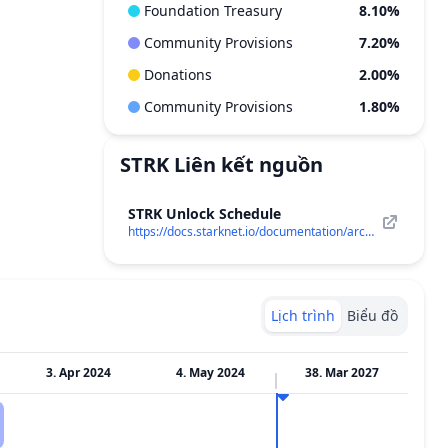
Foundation Treasury
8.10%
Community Provisions
7.20%
Donations
2.00%
Community Provisions
1.80%
STRK
Liên kết nguồn
STRK Unlock Schedule
https://docs.starknet.io/documentation/architecture_and_concepts/Economics-of-Starknet/
Lịch trình
Biểu đồ
3. Apr 2024
4. May 2024
38. Mar 2027