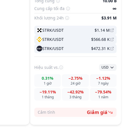
Tổng cung
10.00 B
Cung cấp tối đa
∞
Khối lượng 24h
$3.91 M
STRK/USDT
$1.14 M
STRK/USDT
$566.68 K
STRK/USDT
$472.31 K
Hiệu suất
vs.
USD
0.31%
−2.75%
−1.12%
1 giờ
24 giờ
7 ngày
−19.11%
−42.92%
−79.54%
1 tháng
3 tháng
1 năm
Giảm giá
Cảm tính