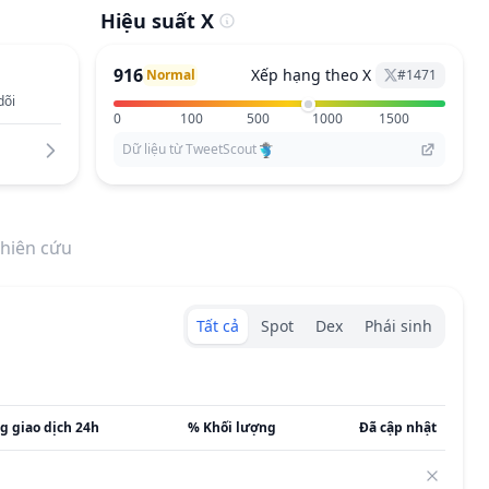
Hiệu suất X
916
Xếp hạng theo X
Normal
#
1471
dõi
0
100
500
1000
1500
Dữ liệu từ TweetScout
hiên cứu
Exchanges type
Tất cả
Spot
Dex
Phái sinh
g giao dịch 24h
% Khối lượng
Đã cập nhật