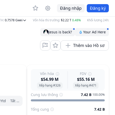
Đăng nhập
Đăng ký
:
0.7578
Gwei
Vốn hóa thị trường
:
$2.22 T
0.48%
Khối lượng 24h
:
$88.0
Jesus is back?
Your Ad Here
Thêm vào Hồ sơ
Vốn hóa
FDV
$54.99 M
$55.16 M
Xếp hạng #326
Xếp hạng #471
Cung lưu thông
7.42 B
100.00%
Ytd
Tất cả
Tổng cung
7.42 B