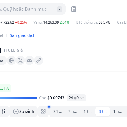
A, Quỹ hoặc Danh mục
/
722.62
−0.25%
Vàng
:
$4,263.39
2.64%
BTC thống trị
:
58.57%
Gas ETH
el
Sàn giao dịch
l
TFUEL
Giá
ia
Thetatoken.org
X (Twitter)
Discord
.31%
Cao
$0.00743
24 giờ
Trình chọn khoảng.
So sánh
24 giờ
7 ngày
1 tháng
3 tháng
1 năm