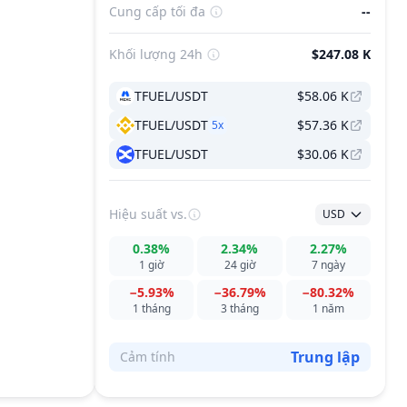
Cung cấp tối đa
--
Khối lượng 24h
$247.08 K
TFUEL/USDT
$58.06 K
TFUEL/USDT
$57.36 K
5
x
TFUEL/USDT
$30.06 K
Hiệu suất
vs.
USD
0.38%
2.34%
2.27%
1 giờ
24 giờ
7 ngày
−5.93%
−36.79%
−80.32%
1 tháng
3 tháng
1 năm
Trung lập
Cảm tính