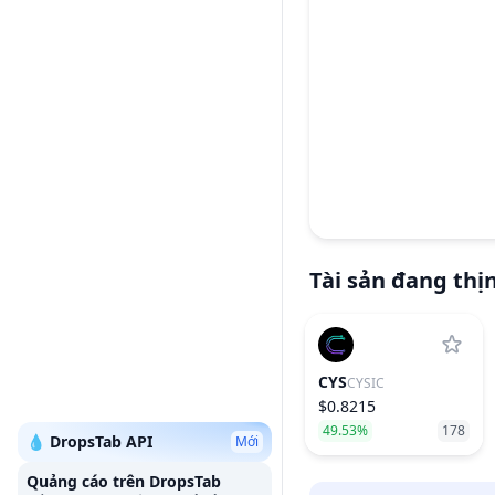
Tài sản đang thị
CYS
CYSIC
$0.8215
49.53%
178
💧 DropsTab API
Mới
Quảng cáo trên DropsTab