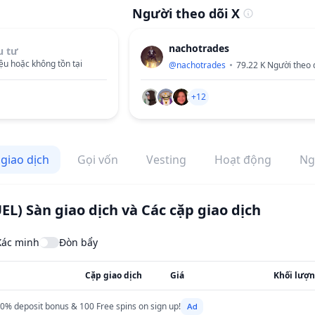
Người theo dõi X
nachotrades
u tư
ệu hoặc không tồn tại
@
nachotrades
79.22 K
Người theo 
+12
 giao dịch
Gọi vốn
Vesting
Hoạt động
Ng
UEL)
Sàn giao dịch và Các cặp giao dịch
Xác minh
Đòn bẩy
Cặp giao dịch
Giá
Khối lượn
0% deposit bonus & 100 Free spins on sign up!