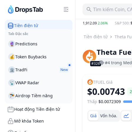
Tìm kiếm Coin, C
7 B
2.80%
BTC
:
$64,876.21
0.78%
ETH
:
$1,912.09
2.06%
S&P 500
:
$7,
Tiền điện tử
Tab Đặc sắc
Tiền điện tử
Theta Fu
🔮
Predictions
Theta Fue
💰
Token Buybacks
#4 trong Med
#326
🏛
TradFi
New
TFUEL
Giá
📡
VWAP Radar
$0.00743
2
🪂
Airdrop Tiềm năng
Thấp
$0.0072309
Khoảng giá
Hoạt động Tiền điện tử
Giá
Vốn hóa.
Mở khóa Token