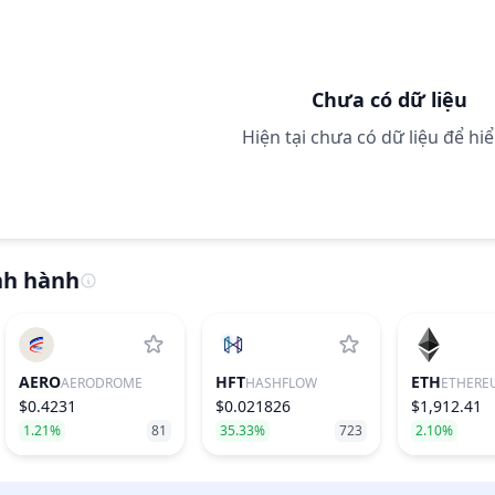
Chưa có dữ liệu
Hiện tại chưa có dữ liệu để hiể
nh hành
AERO
HFT
ETH
AERODROME
HASHFLOW
ETHERE
$0.4231
$0.021826
$1,912.41
1.21%
81
35.33%
723
2.10%