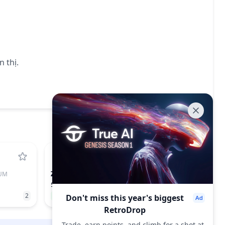
n thị.
ZK
UM
ZKSYNC
$0.00796
2
1.46%
241
Don't miss this year's biggest
RetroDrop
Trade, earn points, and climb for a shot at