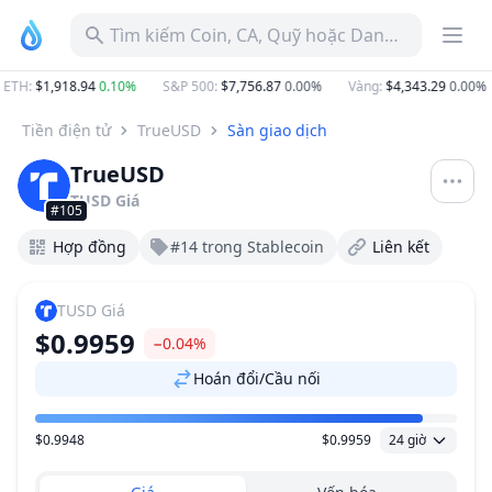
Tìm kiếm Coin, CA, Quỹ hoặc Danh mục
ETH
:
$1,918.94
0.10%
S&P 500
:
$7,756.87
0.00%
Vàng
:
$4,343.29
0.00%
Tiền điện tử
TrueUSD
Sàn giao dịch
TrueUSD
TUSD
Giá
#105
Hợp đồng
#14 trong Stablecoin
Liên kết
TUSD
Giá
$0.9959
−0.04%
Hoán đổi/Cầu nối
$0.9948
$0.9959
24 giờ
Khoảng giá