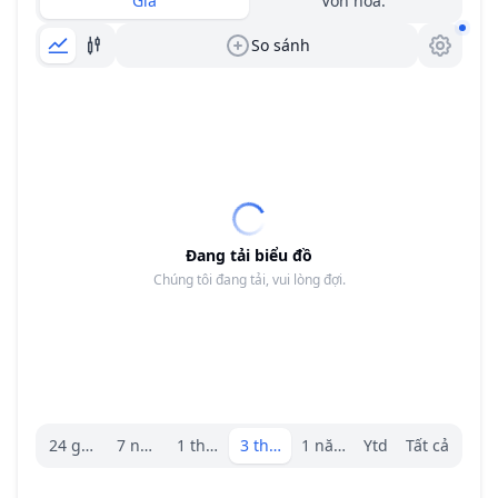
Giá
Vốn hóa.
So sánh
Đang tải biểu đồ
Chúng tôi đang tải, vui lòng đợi.
Trình chọn khoảng.
24 giờ
7 ngày
1 tháng
3 tháng
1 năm
Ytd
Tất cả