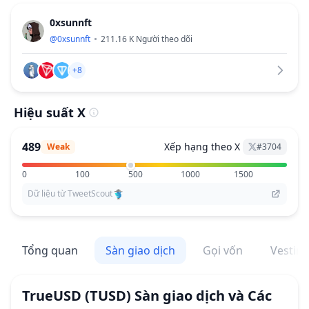
0xsunnft
@
0xsunnft
211.16 K
Người theo dõi
+8
Hiệu suất X
489
Xếp hạng theo X
Weak
#
3704
0
100
500
1000
1500
Dữ liệu từ TweetScout
Tổng quan
Sàn giao dịch
Gọi vốn
Vestin
TrueUSD
(TUSD)
Sàn giao dịch và Các