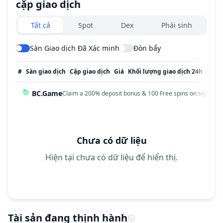
cặp giao dịch
Exchanges type
Tất cả
Spot
Dex
Phái sinh
Sàn Giao dịch Đã Xác minh
Đòn bẩy
#
Sàn giao dịch
Cặp giao dịch
Giá
Khối lượng giao dịch 24h
% Kh
BC.Game
Claim a 200% deposit bonus & 100 Free spins on sign up!
Chưa có dữ liệu
Hiện tại chưa có dữ liệu để hiển thị.
Tài sản đang thịnh hành