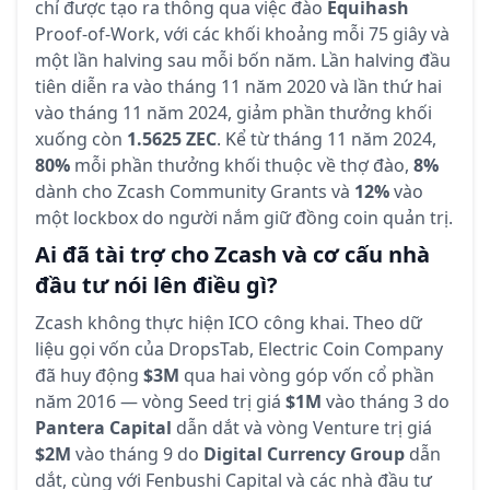
chỉ được tạo ra thông qua việc đào
Equihash
Proof-of-Work, với các khối khoảng mỗi 75 giây và
một lần halving sau mỗi bốn năm. Lần halving đầu
tiên diễn ra vào tháng 11 năm 2020 và lần thứ hai
vào tháng 11 năm 2024, giảm phần thưởng khối
xuống còn
1.5625 ZEC
. Kể từ tháng 11 năm 2024,
80%
mỗi phần thưởng khối thuộc về thợ đào,
8%
dành cho Zcash Community Grants và
12%
vào
một lockbox do người nắm giữ đồng coin quản trị.
Ai đã tài trợ cho Zcash và cơ cấu nhà
đầu tư nói lên điều gì?
Zcash không thực hiện ICO công khai. Theo dữ
liệu gọi vốn của DropsTab, Electric Coin Company
đã huy động
$3M
qua hai vòng góp vốn cổ phần
năm 2016 — vòng Seed trị giá
$1M
vào tháng 3 do
Pantera Capital
dẫn dắt và vòng Venture trị giá
$2M
vào tháng 9 do
Digital Currency Group
dẫn
dắt, cùng với Fenbushi Capital và các nhà đầu tư