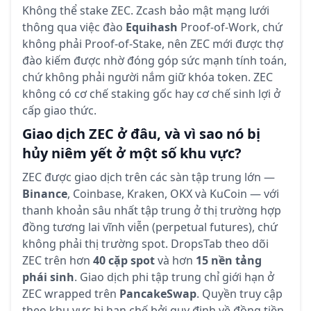
Không thể stake ZEC. Zcash bảo mật mạng lưới
thông qua việc đào
Equihash
Proof-of-Work, chứ
không phải Proof-of-Stake, nên ZEC mới được thợ
đào kiếm được nhờ đóng góp sức mạnh tính toán,
chứ không phải người nắm giữ khóa token. ZEC
không có cơ chế staking gốc hay cơ chế sinh lợi ở
cấp giao thức.
Giao dịch ZEC ở đâu, và vì sao nó bị
hủy niêm yết ở một số khu vực?
ZEC được giao dịch trên các sàn tập trung lớn —
Binance
, Coinbase, Kraken, OKX và KuCoin — với
thanh khoản sâu nhất tập trung ở thị trường hợp
đồng tương lai vĩnh viễn (perpetual futures), chứ
không phải thị trường spot. DropsTab theo dõi
ZEC trên hơn
40 cặp spot
và hơn
15 nền tảng
phái sinh
. Giao dịch phi tập trung chỉ giới hạn ở
ZEC wrapped trên
PancakeSwap
. Quyền truy cập
theo khu vực bị hạn chế bởi quy định về đồng tiền