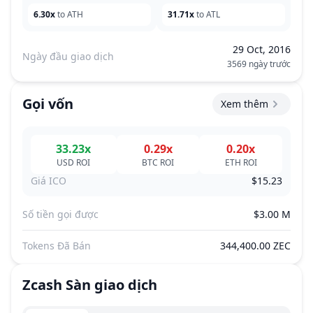
6.30x
to ATH
31.71x
to ATL
29 Oct, 2016
Ngày đầu giao dịch
3569 ngày trước
Gọi vốn
Xem thêm
33.23x
0.29x
0.20x
USD
ROI
BTC
ROI
ETH
ROI
Giá ICO
$15.23
Số tiền gọi được
$3.00 M
Tokens Đã Bán
344,400.00 ZEC
Zcash
Sàn giao dịch