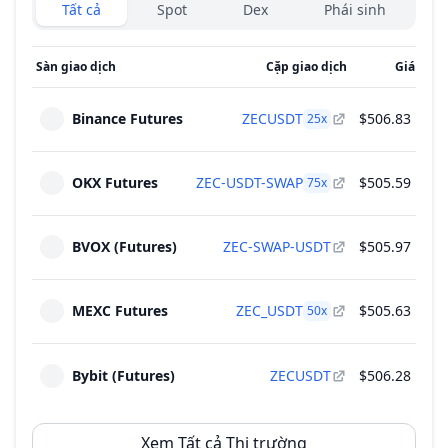
Exchanges type
Tất cả
Spot
Dex
Phái sinh
Sàn giao dịch
Cặp giao dịch
Giá
Khối
Binance Futures
ZECUSDT
$506.83
25
x
OKX Futures
ZEC-USDT-SWAP
$505.59
75
x
BVOX (Futures)
ZEC-SWAP-USDT
$505.97
MEXC Futures
ZEC_USDT
$505.63
50
x
Bybit (Futures)
ZECUSDT
$506.28
Xem Tất cả Thị trường