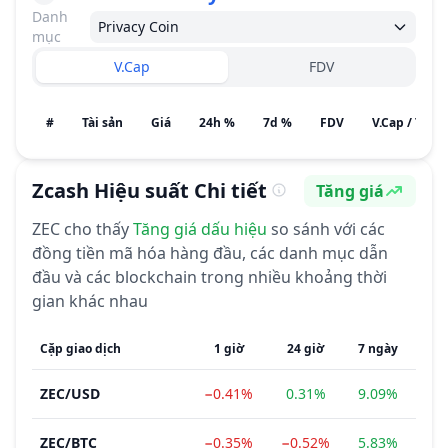
Danh
Privacy Coin
mục
V.Cap
FDV
#
Tài sản
Giá
24h %
7d %
FDV
V.Cap / Tiềm
Zcash
Hiệu suất Chi tiết
Tăng giá
Cảm tính
ZEC
cho thấy
Tăng giá
dấu hiệu
so sánh với các
đồng tiền mã hóa hàng đầu, các danh mục dẫn
đầu và các blockchain trong nhiều khoảng thời
gian khác nhau
Cặp giao dịch
1 giờ
24 giờ
7 ngày
1 t
ZEC
/
USD
−0.41%
0.31%
9.09%
6.
ZEC
/
BTC
−0.35%
−0.52%
5.83%
2.