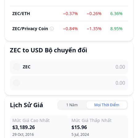
ZEC
/
ETH
−0.37%
−0.26%
6.36%
−2
ZEC
/
Privacy Coin
−0.84%
−1.35%
8.95%
7.
ZEC
to
USD
Bộ chuyển đổi
ZEC
Lịch Sử Giá
1 Năm
Mọi Thời Điểm
Mức Giá Cao Nhất
Mức Giá Thấp Nhất
$3,189.26
$15.96
29 Oct, 2016
5 Jul, 2024