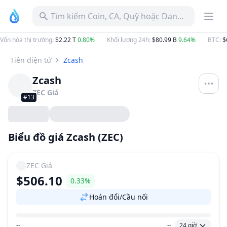
Tìm kiếm Coin, CA, Quỹ hoặc Danh mục
Vốn hóa thị trường
:
$2.22 T
0.80%
Khối lượng 24h
:
$80.99 B
9.64%
BTC
:
$
Tiền điện tử
Zcash
Zcash
ZEC
Giá
#13
Biểu đồ giá Zcash (ZEC)
ZEC
Giá
$506.10
0.33%
Hoán đổi/Cầu nối
--
--
24 giờ
Khoảng giá