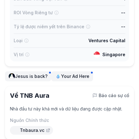
ROI Vòng Riêng tư
--
Tỷ lệ được niêm yết trên Binance
--
Loại
Ventures Capital
Vị trí
Singapore
Jesus is back?
Your Ad Here
Về TNB Aura
Báo cáo sự cố
Nhà đầu tư này khá mới và dữ liệu đang được cập nhật.
Nguồn Chính thức
Tnbaura.vc