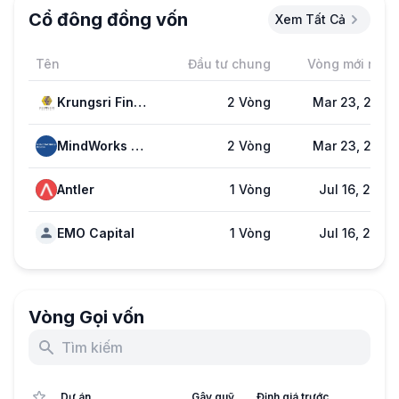
Cổ đông đồng vốn
Xem Tất Cả
Tên
Đầu tư chung
Vòng mới nhất
Krungsri Finnovate
2 Vòng
Mar 23, 2022
MindWorks Capital
2 Vòng
Mar 23, 2022
Antler
1 Vòng
Jul 16, 2024
EMO Capital
1 Vòng
Jul 16, 2024
Vòng Gọi vốn
Dự án
Gây quỹ
Định giá trước
Giai