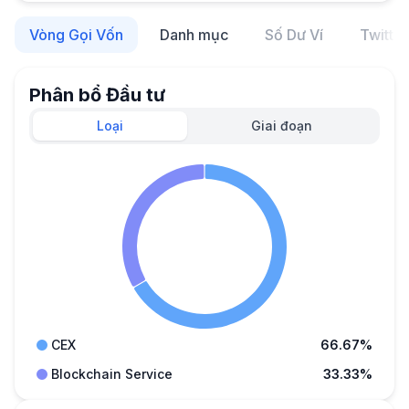
Vòng Gọi Vốn
Danh mục
Số Dư Ví
Twitter
Phân bổ Đầu tư
Loại
Giai đoạn
CEX
66.67%
Blockchain Service
33.33%