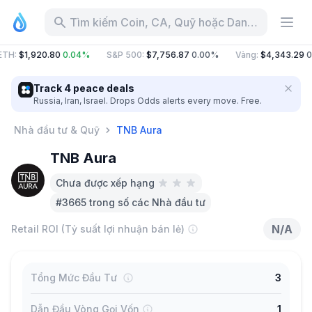
Tìm kiếm Coin, CA, Quỹ hoặc Danh mục
TH
:
$1,920.80
0.04%
S&P 500
:
$7,756.87
0.00%
Vàng
:
$4,343.29
0
Track 4 peace deals
Russia, Iran, Israel. Drops Odds alerts every move. Free.
Nhà đầu tư & Quỹ
TNB Aura
TNB Aura
Chưa được xếp hạng
#3665 trong số các Nhà đầu tư
N/A
Retail ROI (Tỷ suất lợi nhuận bán lẻ)
Tổng Mức Đầu Tư
3
Dẫn Đầu Vòng Gọi Vốn
1