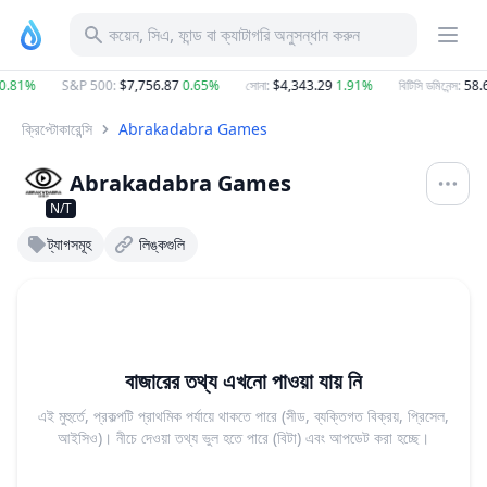
কয়েন, সিএ, ফান্ড বা ক্যাটাগরি অনুসন্ধান করুন
0.81%
S&P 500
:
$7,756.87
0.65%
সোনা
:
$4,343.29
1.91%
বিটিসি ডমিনেন্স
:
58.
ক্রিপ্টোকারেন্সি
Abrakadabra Games
Abrakadabra Games
N/T
ট্যাগসমূহ
লিঙ্কগুলি
বাজারের তথ্য এখনো পাওয়া যায় নি
এই মুহুর্তে, প্রকল্পটি প্রাথমিক পর্যায়ে থাকতে পারে (সীড, ব্যক্তিগত বিক্রয়, প্রিসেল,
আইসিও)। নীচে দেওয়া তথ্য ভুল হতে পারে (বিটা) এবং আপডেট করা হচ্ছে।