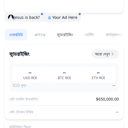
Jesus is back?
Your Ad Here
ওভারভিউ
এক্সচেঞ্জ
ফান্ডরাইজিং
ভেস্টিং
কার্যক্রমসমূহ
ফান্ডরাইজিং
আরো দেখুন
--
--
--
USD
ROI
BTC
ROI
ETH
ROI
ICO মূল্য
--
মোট তহবিল উত্থাপিত
$650,000.00
মোট টোকেন বিক্রি
--
অফিসিয়াল লিঙ্ক