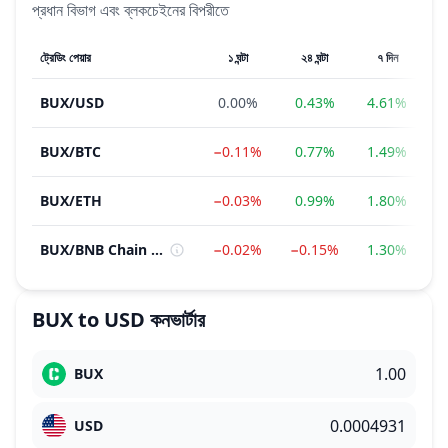
প্রধান বিভাগ এবং ব্লকচেইনের বিপরীতে
ট্রেডিং পেয়ার
১ ঘন্টা
২৪ ঘন্টা
৭ দিন
BUX
/
USD
0.00%
0.43%
4.61%
−
BUX
/
BTC
−0.11%
0.77%
1.49%
−
BUX
/
ETH
−0.03%
0.99%
1.80%
−
BUX
/
BNB Chain Ecosystem
−0.02%
−0.15%
1.30%
−
BUX
to
USD
কনভার্টার
BUX
USD