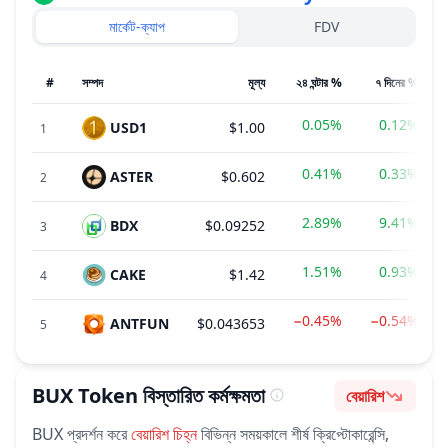
মার্কেট-ক্যাপ
FDV
#
সম্পদ
মূল্য
২৪ ঘন্টার %
৭ দিনের %
0.05%
0.12%
USD1
$1.00
1
0.41%
0.33%
ASTER
$0.602
2
2.89%
9.41%
BDX
$0.09252
3
1.51%
0.93%
CAKE
$1.42
4
−0.45%
−0.54%
ANTFUN
$0.043653
5
BUX Token
বিস্তারিত কর্মক্ষমতা
বেয়ারিশ
ভাবপ্রবণতা
BUX
প্রদর্শন করে
বেয়ারিশ
চিহ্ন
বিভিন্ন সময়কালে শীর্ষ ক্রিপ্টোকারেন্সি,