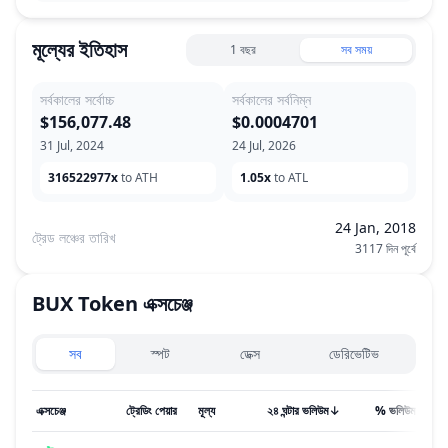
মূল্যের ইতিহাস
1 বছর
সব সময়
সর্বকালের সর্বোচ্চ
সর্বকালের সর্বনিম্ন
$156,077.48
$0.0004701
31 Jul, 2024
24 Jul, 2026
316522977x
to ATH
1.05x
to ATL
24 Jan, 2018
ট্রেড লঞ্চের তারিখ
3117 দিন পূর্বে
BUX Token
এক্সচেঞ্জ
Exchanges type
সব
স্পট
ডেক্স
ডেরিভেটিভ
এক্সচেঞ্জ
ট্রেডিং পেয়ার
মূল্য
২৪ ঘন্টার ভলিউম
↓
% ভলিউম