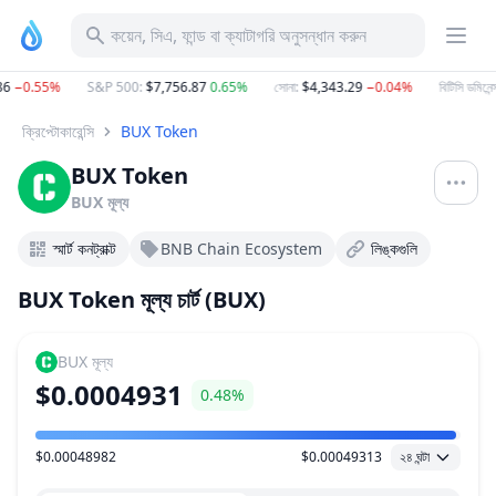
কয়েন, সিএ, ফান্ড বা ক্যাটাগরি অনুসন্ধান করুন
6
−0.55%
S&P 500
:
$7,756.87
0.65%
সোনা
:
$4,343.29
−0.04%
বিটিসি ডমিনেন্স
:
ক্রিপ্টোকারেন্সি
BUX Token
BUX Token
BUX
মূল্য
স্মার্ট কনট্রাক্ট
BNB Chain Ecosystem
লিঙ্কগুলি
BUX Token মূল্য চার্ট (BUX)
BUX
মূল্য
$0.0004931
0.48%
$0.00048982
$0.00049313
২৪ ঘন্টা
মূল্য পরিসীমা