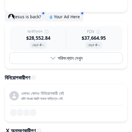
Jesus is back?
Your Ad Here
মার্কেটক্যাপ
FDV
$28,552.84
$37,664.95
রেঙ্ক #--
রেঙ্ক #--
পরিসংখ্যান দেখুন
বিনিয়োগকারীগণ
এখনও কোনও বিনিয়োগকারী নেই
ডাটা পাওয়া যায়নি অথবা অস্তিত্ব নেই
X অনুসরণকারীগণ