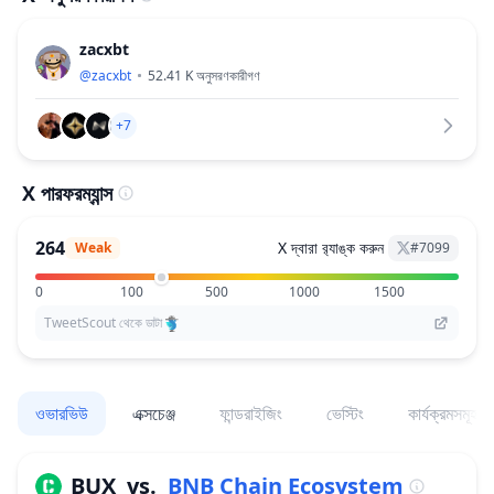
zacxbt
@
zacxbt
52.41 K
অনুসরণকারীগণ
+7
X পারফরম্যান্স
264
X দ্বারা র‌্যাঙ্ক করুন
Weak
#
7099
0
100
500
1000
1500
TweetScout থেকে ডাটা
ওভারভিউ
এক্সচেঞ্জ
ফান্ডরাইজিং
ভেস্টিং
কার্যক্রমসমূহ
BUX
vs.
BNB Chain Ecosystem