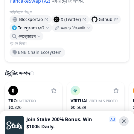
PancakeSwap (v2)
অফার ট্রেডিং অপশন.
অফিসিয়াল লিঙ্ক
Blockport.io
X (Twitter)
Github
Telegram চ্যাট
অন্যান্য লিঙ্কগুলি
এক্সপ্লোরারস
প্রধান বিভাগ
BNB Chain Ecosystem
ট্রেন্ডিং সম্পদ
ZRO
VIRTUAL
LAYERZERO
VIRTUALS PROTOCOL
$0.826
$0.5689
1.42%
97
1.56%
85
Join Stake 200% Bonus. Win
$100k Daily.