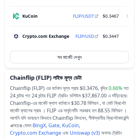
KuCoin
FLIP/USDT
$0.3467
$2,11
Crypto.com Exchange
FLIP/USD
$0.3447
$24
সব মার্কেট দেখুন
Chainflip
(FLIP)
লাইভ মূল্য ডেটা
Chainflip (FLIP) এর বর্তমান মূল্য প্রায় $0.3476,
বৃদ্ধি
0.66%
গত
24 ঘন্টায়
গত 24 ঘন্টায় FLIP ট্রেডিং ভলিউম $37,867.00 এ দাঁড়িয়েছে৷
Chainflip-এর মার্কেট ক্যাপ বর্তমানে $30.78 মিলিয়ন , যা মোট ক্রিপ্টো
মার্কেট ক্যাপের প্রায় ।
FLIP এর সার্কুলেটিং সরবরাহ হল 88.55 মিলিয়ন ।
আপনি যদি ভাবছেন কিভাবে Chainflip কিনবেন, শীর্ষস্থানীয় ক্রিপ্টোকারেন্সি
এক্সচেঞ্জ যেমন
BingX
,
Gate
,
KuCoin
,
Crypto.com Exchange
এবং
Uniswap (v3)
অফার ট্রেডিং