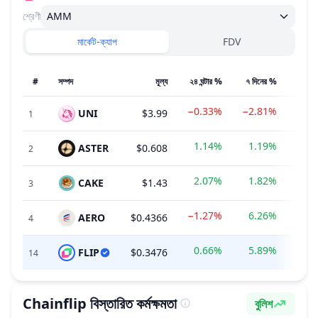
শ্রেণী
AMM
মার্কেট-ক্যাপ
FDV
#
সম্পদ
মূল্য
২৪ ঘন্টার %
৭ দিনের %
−0.33%
−2.81%
UNI
$3.99
$
1
1.14%
1.19%
ASTER
$0.608
$
2
2.07%
1.82%
CAKE
$1.43
$48
3
−1.27%
6.26%
AERO
$0.4366
$85
4
0.66%
5.89%
FLIP
$0.3476
$3
14
Chainflip
বিস্তারিত কর্মক্ষমতা
বুলিশ
ভাবপ্রবণতা