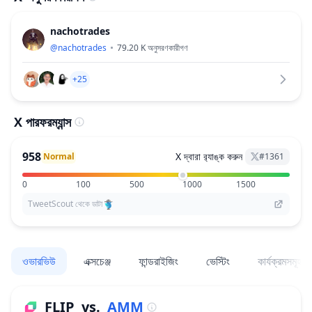
nachotrades
@
nachotrades
79.20 K
অনুসরণকারীগণ
+25
X পারফরম্যান্স
958
X দ্বারা র‌্যাঙ্ক করুন
Normal
#
1361
0
100
500
1000
1500
TweetScout থেকে ডাটা
ওভারভিউ
এক্সচেঞ্জ
ফান্ডরাইজিং
ভেস্টিং
কার্যক্রমসমূহ
FLIP
vs.
AMM