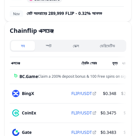
মোট সরবরাহের 289,999 FLIP - 0.32% আনলক
Nov
23
~
$100,774
(
ম্যা: ক্যাপের 0.33%
)
2026
Contributors
Chainflip
এক্সচেঞ্জ
Exchanges type
সব
স্পট
ডেক্স
ডেরিভেটিভ
এক্সচেঞ্জ
ট্রেডিং পেয়ার
মূল্য
২৪ ঘন্টার ভ
BC.Game
Claim a 200% deposit bonus & 100 Free spins on sign up!
BingX
FLIP/USDT
$0.348
$28,17
CoinEx
FLIP/USDT
$0.3475
$3,77
Gate
FLIP/USDT
$0.3483
$3,59