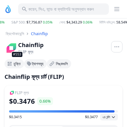
কয়েন, সিএ, ফান্ড বা ক্যাটাগরি অনুসন্ধান করুন
%
S&P 500
:
$7,756.87
0.05%
সোনা
:
$4,343.29
0.06%
বিটিসি ডমিনেন্স
:
58.54%
ক্রিপ্টোকারেন্সি
Chainflip
Chainflip
FLIP
মূল্য
#553
চুক্তি
ট্যাগসমূহ
লিঙ্কগুলি
Chainflip মূল্য চার্ট (FLIP)
FLIP
মূল্য
$0.3476
0.66%
$0.3415
$0.3477
২৪ ঘন্টা
মূল্য পরিসীমা