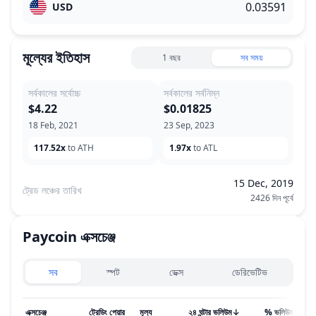
USD
মূল্যের ইতিহাস
1 বছর
সব সময়
সর্বকালের সর্বোচ্চ
সর্বকালের সর্বনিম্ন
$4.22
$0.01825
18 Feb, 2021
23 Sep, 2023
117.52x
to ATH
1.97x
to ATL
15 Dec, 2019
ট্রেড লঞ্চের তারিখ
2426 দিন পূর্বে
Paycoin
এক্সচেঞ্জ
Exchanges type
সব
স্পট
ডেক্স
ডেরিভেটিভ
এক্সচেঞ্জ
ট্রেডিং পেয়ার
মূল্য
২৪ ঘন্টার ভলিউম
↓
% ভলিউম