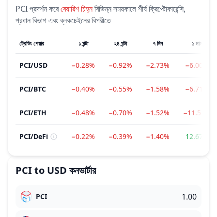
PCI
প্রদর্শন করে
বেয়ারিশ
চিহ্ন
বিভিন্ন সময়কালে শীর্ষ ক্রিপ্টোকারেন্সি,
প্রধান বিভাগ এবং ব্লকচেইনের বিপরীতে
ট্রেডিং পেয়ার
১ ঘন্টা
২৪ ঘন্টা
৭ দিন
১ মাস
PCI
/
USD
−0.28%
−0.92%
−2.73%
−6.00%
PCI
/
BTC
−0.40%
−0.55%
−1.58%
−6.71%
PCI
/
ETH
−0.48%
−0.70%
−1.52%
−11.52%
PCI
/
DeFi
−0.22%
−0.39%
−1.40%
12.67%
PCI
to
USD
কনভার্টার
PCI