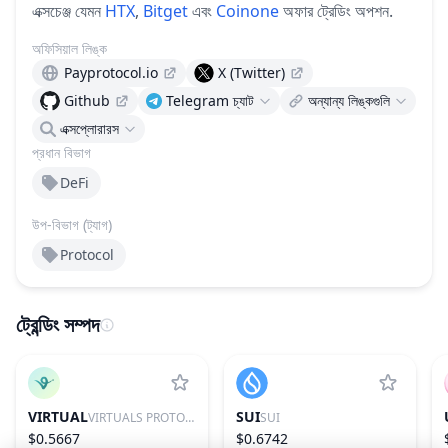
এক্সচেঞ্জ যেমন
HTX
,
Bitget
এবং
Coinone
অফার ট্রেডিং অপশন.
অফিসিয়াল লিঙ্ক
Payprotocol.io
X (Twitter)
Github
Telegram চ্যাট
অন্যান্য লিঙ্কগুলি
এক্সপ্লোরারস
প্রধান বিভাগ
DeFi
উপ-বিভাগ (ট্যাগ)
Protocol
ট্রেন্ডিং সম্পদ
VIRTUAL
SUI
VIRTUALS PROTOCOL
SUI
$0.5667
$0.6742