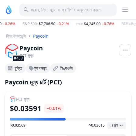
কয়েন, সিএ, ফান্ড বা ক্যাটাগরি অনুসন্ধান করুন
−0.26%
S&P 500
:
$7,706.50
−0.21%
সোনা
:
$4,245.00
−0.76%
বিটিসি ডমিনেন্স
ক্রিপ্টোকারেন্সি
Paycoin
Paycoin
PCI
মূল্য
#438
চুক্তি
ট্যাগসমূহ
লিঙ্কগুলি
Paycoin মূল্য চার্ট (PCI)
PCI
মূল্য
$0.03591
−0.61%
$0.03569
$0.03615
২৪ ঘন্টা
মূল্য পরিসীমা