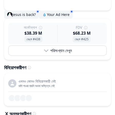
Jesus is back?
Your Ad Here
মার্কেটক্যাপ
FDV
$38.39 M
$68.23 M
রেঙ্ক #438
রেঙ্ক #425
পরিসংখ্যান দেখুন
বিনিয়োগকারীগণ
এখনও কোনও বিনিয়োগকারী নেই
ডাটা পাওয়া যায়নি অথবা অস্তিত্ব নেই
X অনুসরণকারীগণ