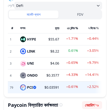
শ্রেণী
DeFi
মার্কেট-ক্যাপ
FDV
#
সম্পদ
মূল্য
২৪ ঘন্টার %
৭ দিনের %
−1.71%
−0.44%
HYPE
$55.67
$
1
0.61%
−3.05%
LINK
$8.22
2
−0.65%
−9.79%
UNI
$4.06
3
−4.33%
−14.41%
ONDO
$0.3577
4
−0.61%
−2.52%
PCI
$0.03591
$6
79
Paycoin
বিস্তারিত কর্মক্ষমতা
বেয়ারিশ
ভাবপ্রবণতা