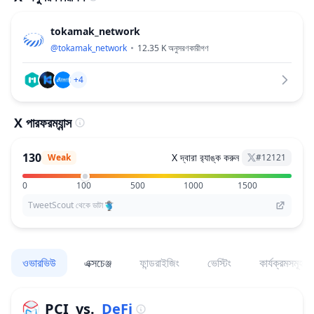
tokamak_network
@
tokamak_network
12.35 K
অনুসরণকারীগণ
+4
X পারফরম্যান্স
130
X দ্বারা র‌্যাঙ্ক করুন
Weak
#
12121
0
100
500
1000
1500
TweetScout থেকে ডাটা
ওভারভিউ
এক্সচেঞ্জ
ফান্ডরাইজিং
ভেস্টিং
কার্যক্রমসমূহ
PCI
vs.
DeFi