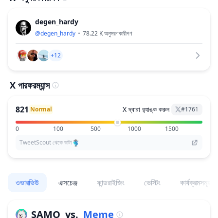
degen_hardy
@
degen_hardy
78.22 K
অনুসরণকারীগণ
+12
X পারফরম্যান্স
821
X দ্বারা র‌্যাঙ্ক করুন
Normal
#
1761
0
100
500
1000
1500
TweetScout থেকে ডাটা
ওভারভিউ
এক্সচেঞ্জ
ফান্ডরাইজিং
ভেস্টিং
কার্যক্রমসমূহ
SAMO
vs.
Meme