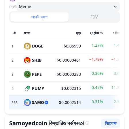
শ্রেণী
Meme
মার্কেট-ক্যাপ
FDV
#
সম্পদ
মূল্য
২৪ ঘন্টার %
৭ দিনের %
1.27%
1.45%
DOGE
$0.06999
1
−1.78%
−1.32%
SHIB
$0.00000461
2
0.36%
3.68%
PEPE
$0.00000283
3
0.47%
11.31%
PUMP
$0.002315
4
5.31%
2.37%
SAMO
$0.0002514
363
Samoyedcoin
বিস্তারিত কর্মক্ষমতা
নিরপেক্ষ
ভাবপ্রবণতা