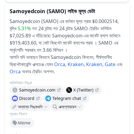
Samoyedcoin
(SAMO)
লাইভ মূল্য ডেটা
Samoyedcoin (SAMO) এর বর্তমান মূল্য প্রায় $0.0002514,
বৃদ্ধি
5.31%
গত 24 ঘন্টায়
গত 24 ঘন্টায় SAMO ট্রেডিং ভলিউম
$7,025.89 এ দাঁড়িয়েছে৷
Samoyedcoin-এর মার্কেট ক্যাপ বর্তমানে
$919,403.60, যা মোট ক্রিপ্টো মার্কেট ক্যাপের প্রায় ।
SAMO এর
সার্কুলেটিং সরবরাহ হল 3.66 বিলিয়ন ।
আপনি যদি ভাবছেন কিভাবে Samoyedcoin কিনবেন, শীর্ষস্থানীয়
ক্রিপ্টোকারেন্সি এক্সচেঞ্জ যেমন
Orca
,
Kraken
,
Kraken
,
Gate
এবং
Orca
অফার ট্রেডিং অপশন.
অফিসিয়াল লিঙ্ক
Samoyedcoin.com
X (Twitter)
Discord
Telegram chat
অন্যান্য লিঙ্কগুলি
এক্সপ্লোরারস
প্রধান বিভাগ
Meme