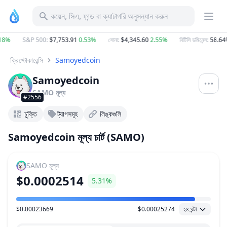
কয়েন, সিএ, ফান্ড বা ক্যাটাগরি অনুসন্ধান করুন
8%
S&P 500
:
$7,753.91
0.53%
সোনা
:
$4,345.60
2.55%
বিটিসি ডমিনেন্স
:
58.64%
ক্রিপ্টোকারেন্সি
Samoyedcoin
Samoyedcoin
SAMO
মূল্য
#2556
চুক্তি
ট্যাগসমূহ
লিঙ্কগুলি
Samoyedcoin মূল্য চার্ট (SAMO)
SAMO
মূল্য
$0.0002514
5.31%
$0.00023669
$0.00025274
২৪ ঘন্টা
মূল্য পরিসীমা