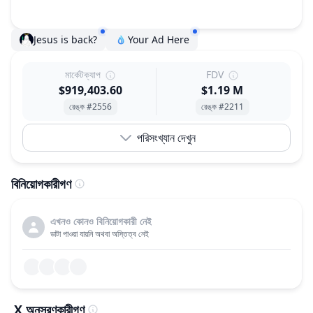
Jesus is back?
Your Ad Here
মার্কেটক্যাপ
FDV
$919,403.60
$1.19 M
রেঙ্ক #2556
রেঙ্ক #2211
পরিসংখ্যান দেখুন
বিনিয়োগকারীগণ
এখনও কোনও বিনিয়োগকারী নেই
ডাটা পাওয়া যায়নি অথবা অস্তিত্ব নেই
X অনুসরণকারীগণ