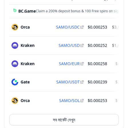
BC.Game
Claim a 200% deposit bonus & 100 Free spins on sign up!
Orca
SAMO/USDC
$0.000253
$3,884.
Kraken
SAMO/USD
$0.000252
$1,010.
Kraken
SAMO/EUR
$0.000258
$415.
Gate
SAMO/USDT
$0.000239
$374.
Orca
SAMO/SOL
$0.000253
$195.
সব মার্কেট দেখুন