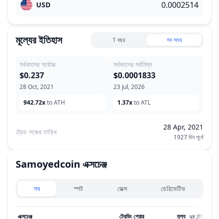
USD
মূল্যের ইতিহাস
1 বছর
সব সময়
সর্বকালের সর্বোচ্চ
সর্বকালের সর্বনিম্ন
$0.237
$0.0001833
28 Oct, 2021
23 Jul, 2026
942.72x
to ATH
1.37x
to ATL
28 Apr, 2021
ট্রেড লঞ্চের তারিখ
1927 দিন পূর্বে
Samoyedcoin
এক্সচেঞ্জ
Exchanges type
সব
স্পট
ডেক্স
ডেরিভেটিভ
এক্সচেঞ্জ
ট্রেডিং পেয়ার
মূল্য
২৪ ঘন্টার ভলিউ