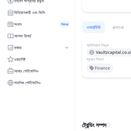
তহবিল সংগ্রহের রাউন্ড
বিনিয়োগকারী এবং ভিসি
সংবাদ
New
ওভারভিউ
এক্সচেঞ্জ
আলফা রিসার্চ
অফিসিয়াল লিঙ্ক
বাজার
Vaultzcapital.co.u
ওয়াচলিষ্ট
প্রধান বিভাগ
Finance
আমার পোর্টফোলিও
পাবলিক পোর্টফোলিও
ট্রেন্ডিং সম্পদ