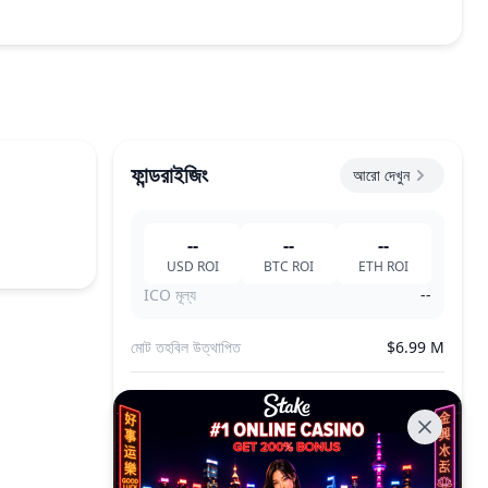
ফান্ডরাইজিং
আরো দেখুন
--
--
--
USD
ROI
BTC
ROI
ETH
ROI
ICO মূল্য
--
মোট তহবিল উত্থাপিত
$6.99 M
মোট টোকেন বিক্রি
--