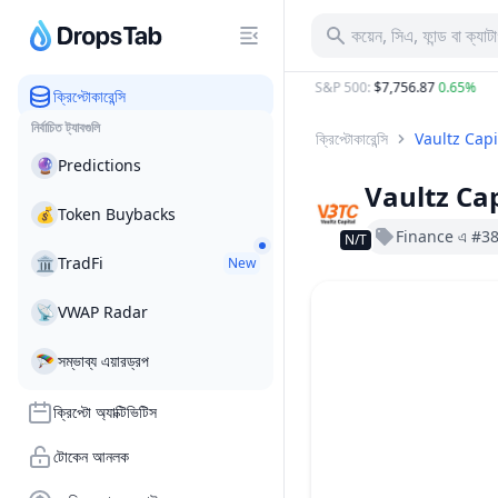
কয়েন, সিএ, ফান্ড বা ক্যা
C
:
$64,968.00
0.86%
ETH
:
$1,918.91
0.53%
S&P 500
:
$7,756.87
0.65%
ক্রিপ্টোকারেন্সি
নির্বাচিত ট্যাবগুলি
ক্রিপ্টোকারেন্সি
Vaultz Capi
🔮
Predictions
Vaultz Cap
💰
Token Buybacks
Finance এ #3
N/T
🏛
TradFi
New
📡
VWAP Radar
🪂
সম্ভাব্য এয়ারড্রপ
ক্রিপ্টো অ্যাক্টিভিটিস
টোকেন আনলক