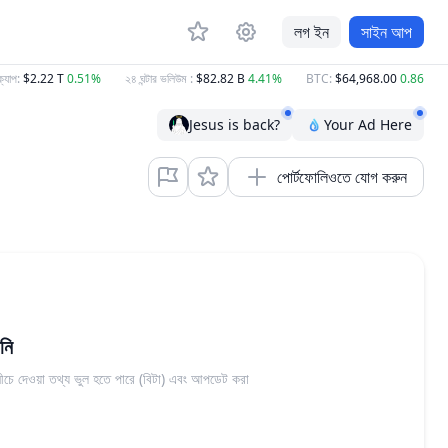
লগ ইন
সাইন আপ
যাপ
:
$2.22 T
0.51%
২৪ ঘন্টার ভলিউম
:
$82.82 B
4.41%
BTC
:
$64,968.00
0.86%
Jesus is back?
Your Ad Here
পোর্টফোলিওতে যোগ করুন
নি
। নীচে দেওয়া তথ্য ভুল হতে পারে (বিটা) এবং আপডেট করা