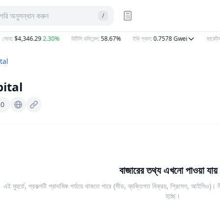
টাগরি অনুসন্ধান করুন
/
সোনা
:
$4,346.29
2.30%
বিটিসি ডমিনেন্স
:
58.67%
ইথি গ্যাস
:
0.7578
Gwei
মার্কেটক্
tal
ital
80
Vaultzcapital.co.uk
বাজারের তথ্য এখনো পাওয়া যায় 
এই মুহুর্তে, প্রকল্পটি প্রাথমিক পর্যায়ে থাকতে পারে (সীড, ব্যক্তিগত বিক্রয়, প্রিসেল, আইসিও)
হচ্ছে।