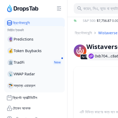
কয়েন, সিএ, ফান্ড বা ক্যা
BTC
:
$65,001.21
0.42%
ETH
:
$1,918.56
0.30%
S&P 500
:
$7,756.87
0.00%
ক্রিপ্টোকারেন্সি
নির্বাচিত ট্যাবগুলি
ক্রিপ্টোকারেন্সি
Wistaverse
🔮
Predictions
Wistavers
💰
Token Buybacks
0xb704...c8a
N/T
🏛
TradFi
New
📡
VWAP Radar
🪂
সম্ভাব্য এয়ারড্রপ
ক্রিপ্টো অ্যাক্টিভিটিস
টোকেন আনলক
এটি বিভিন্ন কারণের জন্য মনে কর