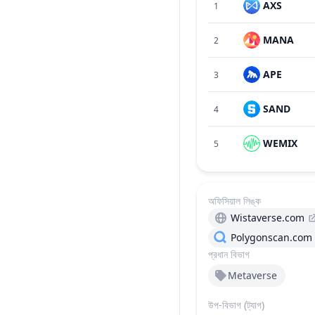
AXS
1
MANA
2
APE
3
SAND
4
WEMIX
5
অফিসিয়াল লিঙ্ক
Wistaverse.com
Polygonscan.com
প্রধান বিভাগ
Metaverse
উপ-বিভাগ (ট্যাগ)