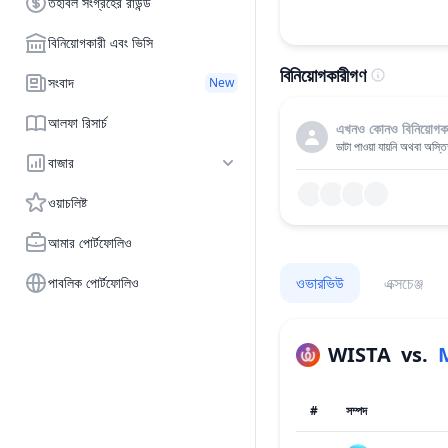
তহবিল সংগ্রহের রাউন্ড
বিনিয়োগকারী এবং ভিসি
বিনিয়োগকারীগণ
সংবাদ
New
আলফা রিসার্চ
এখনও কোনও বিনিয়োগকা
ডাটা পাওয়া যায়নি অথবা অস্ত
বাজার
ওয়াচলিষ্ট
আমার পোর্টফোলিও
ওভারভিউ
এক্সচেঞ্জ
পাবলিক পোর্টফোলিও
WISTA
vs.
#
সম্পদ