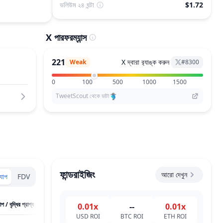
ভলিউম ২৪ ঘন্টা
$1.72
X পারফরম্যান্স
221
X দ্বারা র‌্যাঙ্ক করুন
Weak
#
8300
0
100
500
1000
1500
TweetScout থেকে ডাটা
ফান্ডরাইজিং
আরো দেখুন
্যাপ
FDV
াপ / বৃদ্ধির প্রাপ্য
0.01x
--
0.01x
USD
ROI
BTC
ROI
ETH
ROI