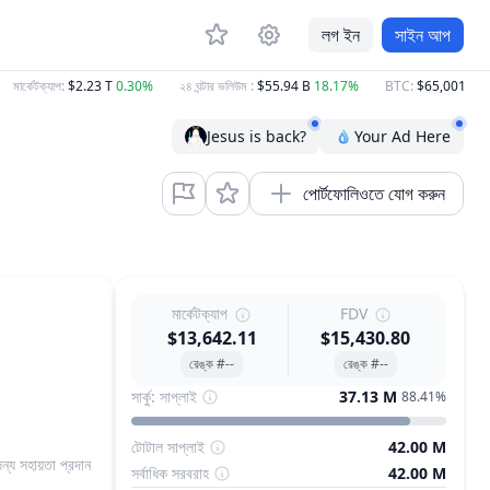
লগ ইন
সাইন আপ
মার্কেটক্যাপ
:
$2.23 T
0.30%
২৪ ঘন্টার ভলিউম
:
$55.94 B
18.17%
BTC
:
$65,001.21
0
Jesus is back?
Your Ad Here
পোর্টফোলিওতে যোগ করুন
মার্কেটক্যাপ
FDV
$13,642.11
$15,430.80
রেঙ্ক #--
রেঙ্ক #--
সার্কু: সাপ্লাই
37.13 M
88.41%
টোটাল সাপ্লাই
42.00 M
ন্য সহায়তা প্রদান
সর্বাধিক সরবরাহ
42.00 M