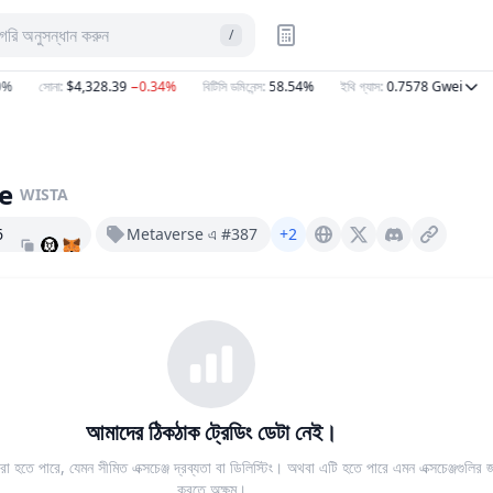
টাগরি অনুসন্ধান করুন
/
সোনা
:
$4,328.39
−0.34%
বিটিসি ডমিনেন্স
:
58.54%
ইথি গ্যাস
:
0.7578
Gwei
e
WISTA
6
Metaverse এ #387
+2
Wistaverse.com
X (Twitter)
Discord
আমাদের ঠিকঠাক ট্রেডিং ডেটা নেই।
া হতে পারে, যেমন সীমিত এক্সচেঞ্জ দ্রব্যতা বা ডিলিস্টিং। অথবা এটি হতে পারে এমন এক্সচেঞ্জগুলির জ
করতে অক্ষম।