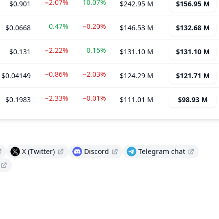
−2.07%
10.07%
$0.901
$242.95 M
$156.95 M
0.47%
−0.20%
$0.0668
$146.53 M
$132.68 M
−2.22%
0.15%
$0.131
$131.10 M
$131.10 M
−0.86%
−2.03%
$0.04149
$124.29 M
$121.71 M
−2.33%
−0.01%
$0.1983
$111.01 M
$98.93 M
X (Twitter)
Discord
Telegram chat