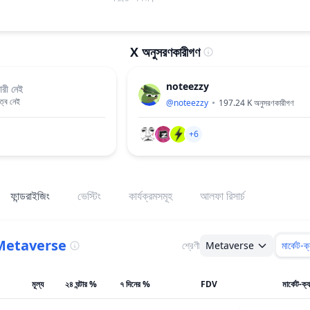
X অনুসরণকারীগণ
noteezzy
রী নেই
িত্ব নেই
@
noteezzy
197.24 K
অনুসরণকারীগণ
+6
ফান্ডরাইজিং
ভেস্টিং
কার্যক্রমসমূহ
আলফা রিসার্চ
Metaverse
শ্রেণী
Metaverse
মার্কেট-ক
মূল্য
২৪ ঘন্টার %
৭ দিনের %
FDV
মার্কেট-ক্য