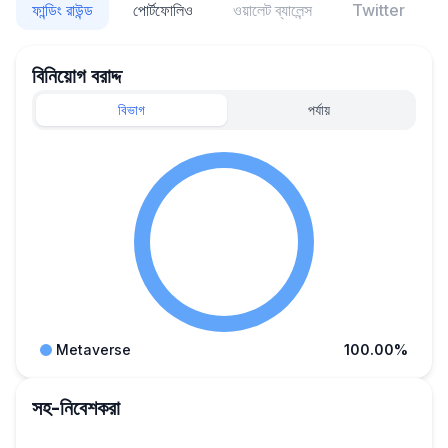
ফান্ডিং রাউন্ড
পোর্টফোলিও
ওয়ালেট ব্যালেন্স
Twitter
বিনিয়োগ বরাদ্দ
বিভাগ
পর্যায়
Metaverse
100.00%
সহ-নিবেশকরা