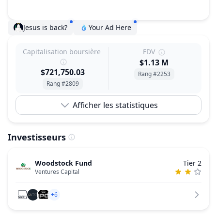
Jesus is back?
Your Ad Here
Capitalisation boursière
FDV
$1.13 M
$721,750.03
Rang #2253
Rang #2809
Afficher les statistiques
Investisseurs
Woodstock Fund
Tier 2
Ventures Capital
+6