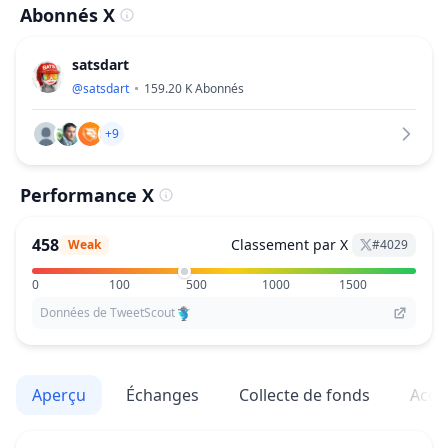
Abonnés X
satsdart
@
satsdart
159.20 K
Abonnés
+9
Performance X
458
Classement par X
Weak
#
4029
0
100
500
1000
1500
Données de TweetScout
Aperçu
Échanges
Collecte de fonds
Acqu