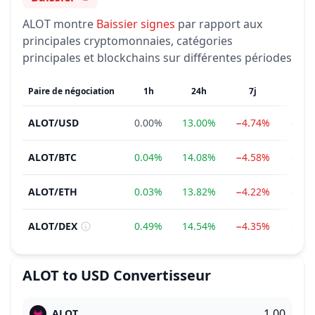
Sentiment
ALOT
montre
Baissier
signes
par rapport aux
principales cryptomonnaies, catégories
principales et blockchains sur différentes périodes
Paire de négociation
1h
24h
7j
1
ALOT
/
USD
0.00%
13.00%
−4.74%
−58.
ALOT
/
BTC
0.04%
14.08%
−4.58%
−59.
ALOT
/
ETH
0.03%
13.82%
−4.22%
−61.
ALOT
/
DEX
0.49%
14.54%
−4.35%
−52.
ALOT
to
USD
Convertisseur
ALOT