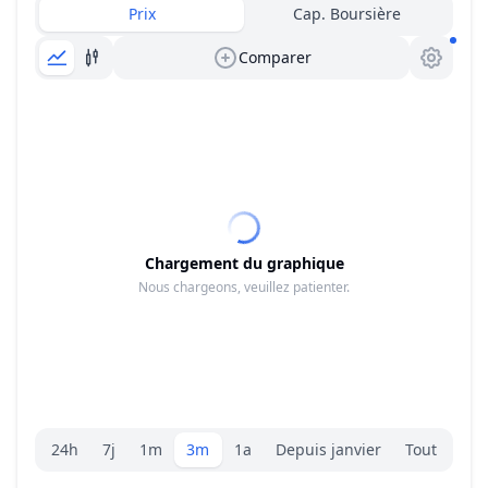
Prix
Cap. Boursière
Comparer
Chargement du graphique
Nous chargeons, veuillez patienter.
Sélecteur de plage.
24h
7j
1m
3m
1a
Depuis janvier
Tout