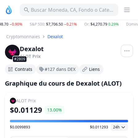
Buscar Moneda, CA, Fondo o Categoría
.70
−0.90%
S&P 500
:
$7,706.50
−0.21%
Or
:
$4,270.79
0.29%
Dominan
Cryptomonnaies
Dexalot
Dexalot
ALOT
Prix
#2809
Contrats
#127 dans DEX
Liens
Graphique du cours de Dexalot (ALOT)
ALOT
Prix
$0.01129
13.00%
$0.0099893
$0.011293
24h
Plage de prix