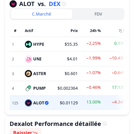
ALOT
vs.
DEX
C.Marché
FDV
#
Actif
Prix
24h %
7j %
−2.25%
0.17%
HYPE
$55.35
1
−1.99%
−10.43%
UNI
$4.01
2
−1.07%
−0.64%
ASTER
$0.601
3
−0.46%
17.13%
PUMP
$0.002364
4
13.00%
−4.34%
ALOT
$0.01129
125
Dexalot
Performance détaillée
Baissier