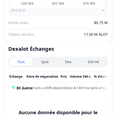
USD
ROI
BTC
ROI
ETH
ROI
Prix ICO
--
Fonds levés
$6.75 M
Tokens vendus
17.00 M ALOT
Dexalot
Échanges
Exchanges type
Tout
Spot
Dex
Dérivé
Échange
Paire de négociation
Prix
Volume 24h
↓
% Volume
Mi
BC.Game
Claim a 200% deposit bonus & 100 Free spins on sign up!
Aucune donnée disponible pour le