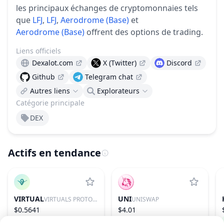
les principaux échanges de cryptomonnaies tels
que
LFJ
,
LFJ
,
Aerodrome (Base)
et
Aerodrome (Base)
offrent des options de trading.
Liens officiels
Dexalot.com
X (Twitter)
Discord
Github
Telegram chat
Autres liens
Explorateurs
Catégorie principale
DEX
Actifs en tendance
VIRTUAL
UNI
VIRTUALS PROTOCOL
UNISWAP
$0.5641
$4.01
−1.54%
85
−1.99%
30