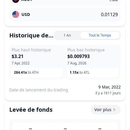
USD
Historique des prix
1 An
Tout le Temps
Plus haut historique
Plus bas historique
$3.21
$0.009793
7 Apr, 2022
7 Aug, 2026
284.41x
to ATH
1.15x
to ATL
9 Mar, 2022
Date de lancement du trading
il y a 1611 jours
Levée de fonds
Voir plus
--
--
--