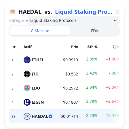
HAEDAL
vs.
Liquid Staking Protocols
Catégorie
Liquid Staking Protocols
C.Marché
FDV
#
Actif
Prix
24h %
7j %
2.85%
−1.60%
ETHFI
$0.3919
1
3.43%
7.08%
JTO
$0.532
2
2.84%
−8.04%
LDO
$0.2972
3
3.79%
−2.64%
EIGEN
$0.1807
4
2.23%
12.41%
HAEDAL
$0.01714
33