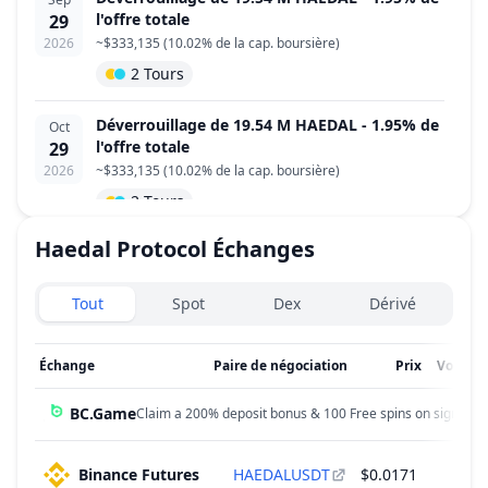
l'offre totale
29
2026
~
$333,135
(
10.02% de la cap. boursière
)
2 Tours
Déverrouillage de 19.54 M HAEDAL - 1.95% de
Oct
l'offre totale
29
2026
~
$333,135
(
10.02% de la cap. boursière
)
2 Tours
Haedal Protocol
Échanges
Déverrouillage de 8.00 M HAEDAL - 0.80% de
Nov
l'offre totale
29
Exchanges type
2026
~
$136,400
(
4.10% de la cap. boursière
)
Tout
Spot
Dex
Dérivé
Team & Advisors
Échange
Paire de négociation
Prix
Volume
Déverrouillage de 8.00 M HAEDAL - 0.80% de
Dec
l'offre totale
29
BC.Game
Claim a 200% deposit bonus & 100 Free spins on sign up!
2026
~
$136,400
(
4.10% de la cap. boursière
)
Team & Advisors
Binance Futures
HAEDALUSDT
$0.0171
$3