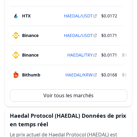
Déverrouillage de 8.00 M HAEDAL - 0.80% de
Jan
l'offre totale
29
HTX
HAEDAL/USDT
$0.0172
$2
2027
~
$136,400
(
4.10% de la cap. boursière
)
Team & Advisors
Binance
HAEDAL/USDT
$0.0171
$1
Binance
HAEDAL/TRY
$0.0171
$905,8
Bithumb
HAEDAL/KRW
$0.0168
$810,7
Voir tous les marchés
Haedal Protocol
(HAEDAL)
Données de prix
en temps réel
Le prix actuel de Haedal Protocol (HAEDAL) est