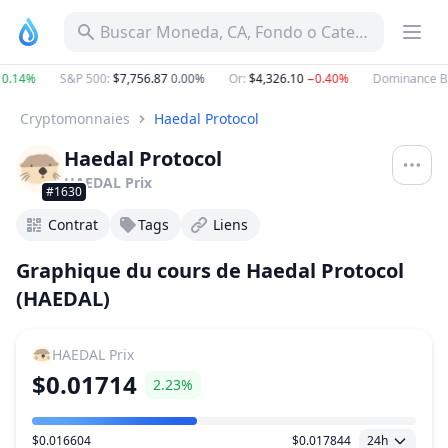
Buscar Moneda, CA, Fondo o Categoría
.14%
S&P 500
:
$7,756.87
0.00%
Or
:
$4,326.10
−0.40%
Dominance BT
Cryptomonnaies
Haedal Protocol
Haedal Protocol
HAEDAL
Prix
#1630
Contrat
Tags
Liens
Graphique du cours de Haedal Protocol
(HAEDAL)
HAEDAL
Prix
$0.01714
2.23%
$0.016604
$0.017844
24h
Plage de prix