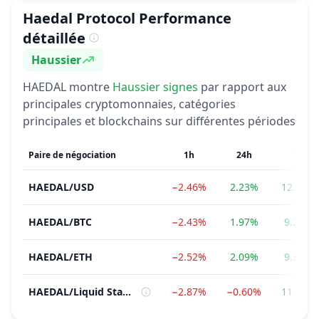
Haedal Protocol
Performance
détaillée
Haussier
Sentiment
HAEDAL
montre
Haussier
signes
par rapport aux
principales cryptomonnaies, catégories
principales et blockchains sur différentes périodes
Paire de négociation
1h
24h
7j
HAEDAL
/
USD
−2.46%
2.23%
12.43%
HAEDAL
/
BTC
−2.43%
1.97%
9.21%
HAEDAL
/
ETH
−2.52%
2.09%
9.32%
HAEDAL
/
Liquid Staking Protocols
−2.87%
−0.60%
11.05%