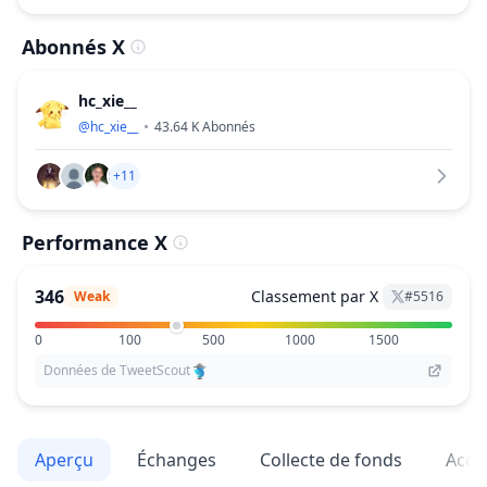
Abonnés X
hc_xie__
@
hc_xie__
43.64 K
Abonnés
+11
Performance X
346
Classement par X
Weak
#
5516
0
100
500
1000
1500
Données de TweetScout
Aperçu
Échanges
Collecte de fonds
Acqu