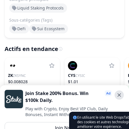
Liquid Staking Protocols
Sous-catégories (Tags)
DeFi
Sui Ecosystem
Actifs en tendance
ZK
CYS
ZKSYNC
CYSIC
$0.008028
$1.01
1.34%
241
22.37%
151
Join Stake 200% Bonus. Win
$100k Daily.
Advertise With Us ⭐️
Play with Crypto, Enjoy Best VIP Club, Daily
Bonuses, Instant Withdrawals.
Interested in advertising? Reach us out
En utilisant le site Web DropsTab
des cookies et autres technologi
DropsTab.com
améliorer votre expérience.
Join Now