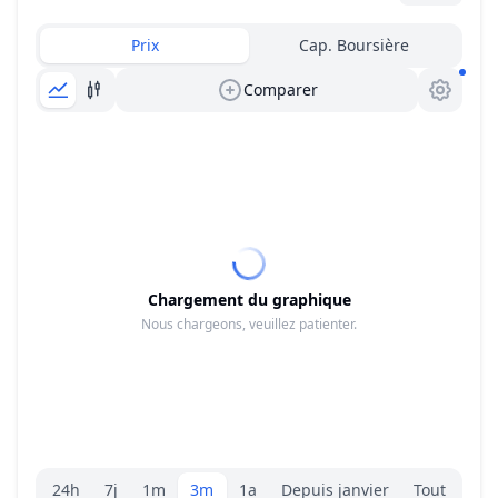
Prix
Cap. Boursière
Comparer
Chargement du graphique
Nous chargeons, veuillez patienter.
Sélecteur de plage.
24h
7j
1m
3m
1a
Depuis janvier
Tout