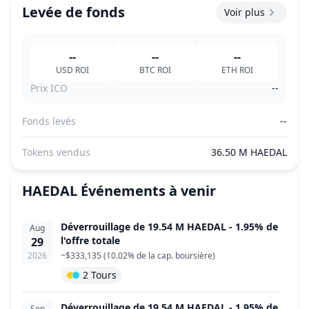
Levée de fonds
Voir plus
--
--
--
USD
ROI
BTC
ROI
ETH
ROI
Prix ICO
--
Fonds levés
--
Tokens vendus
36.50 M HAEDAL
HAEDAL
Événements à venir
Déverrouillage de 19.54 M HAEDAL - 1.95% de
Aug
l'offre totale
29
2026
~
$333,135
(
10.02% de la cap. boursière
)
2 Tours
Déverrouillage de 19.54 M HAEDAL - 1.95% de
Sep