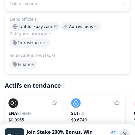
Tokens vendus
--
Liens officiels
Unblockpay.com
Autres liens
Catégorie principale
Infrastructure
Sous-catégories (Tags)
Finance
Actifs en tendance
ENA
SUI
ETHENA
SUI
$0.0965
$0.6749
4.94%
55
−0.29%
27
Join Stake 200% Bonus. Win