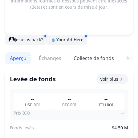
informations fournies ci-dessous peuvent être inexactes
(Beta) et sont en cours de mise à jour.
Jesus is back?
Your Ad Here
Aperçu
Échanges
Collecte de fonds
Acqu
Levée de fonds
Voir plus
--
--
--
USD
ROI
BTC
ROI
ETH
ROI
Prix ICO
--
Fonds levés
$4.50 M