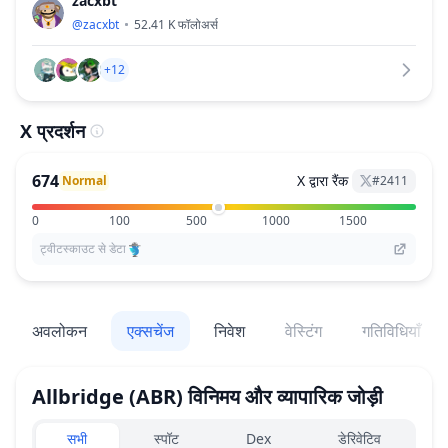
zacxbt
@
zacxbt
52.41 K
फॉलोअर्स
+12
X प्रदर्शन
674
X द्वारा रैंक
Normal
#
2411
0
100
500
1000
1500
ट्वीटस्काउट से डेटा
अवलोकन
एक्सचेंज
निवेश
वेस्टिंग
गतिविधियाँ
Allbridge
(ABR)
विनिमय और व्यापारिक जोड़ी
Exchanges type
सभी
स्पॉट
Dex
डेरिवेटिव