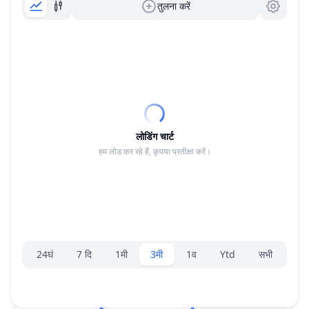
तुलना करें
लोडिंग चार्ट
हम लोड कर रहे हैं, कृपया प्रतीक्षा करें।
रेंज चयनकर्ता।
24घं
7 दि
1मी
3मी
1व
Ytd
सभी