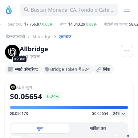
Buscar Moneda, CA, Fondo o Categoría
S&P 500
:
$7,756.87
0.65%
सोना
:
$4,343.29
0.88%
बीटीसी का दबदबा
:
58.62
क्रिप्टोकरेंसी
Allbridge
एक्सचेंज
Allbridge
ABR
प्राइस
#2368
स्मार्ट कॉन्ट्रैक्ट
Bridge Token में #24
लिंक
ABR
मूल्य
$0.05654
0.24%
$0.056173
$0.05654
24घं
मूल्य सीमा
मूल्य
मार्किट कैप