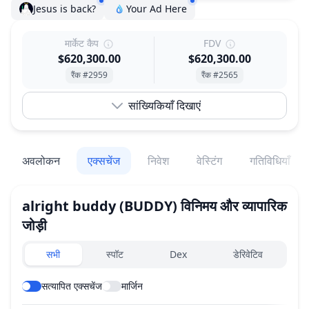
Jesus is back?
Your Ad Here
मार्केट कैप
FDV
$620,300.00
$620,300.00
रैंक #2959
रैंक #2565
सांख्यिकियाँ दिखाएं
अवलोकन
एक्सचेंज
निवेश
वेस्टिंग
गतिविधियाँ
alright buddy
(BUDDY)
विनिमय और व्यापारिक
जोड़ी
Exchanges type
सभी
स्पॉट
Dex
डेरिवेटिव
सत्यापित एक्सचेंज
मार्जिन