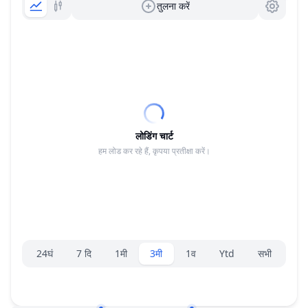
तुलना करें
लोडिंग चार्ट
हम लोड कर रहे हैं, कृपया प्रतीक्षा करें।
रेंज चयनकर्ता।
24घं
7 दि
1मी
3मी
1व
Ytd
सभी