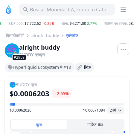
Buscar Moneda, CA, Fondo o Categoría
%
S&P 500
:
$7,722.62
−0.25%
सोना
:
$4,271.00
2.77%
बीटीसी का दबदबा
:
58.
क्रिप्टोकरेंसी
alright buddy
एक्सचेंज
alright buddy
BUDDY
प्राइस
#2959
Hyperliquid Ecosystem में #18
लिंक
BUDDY
मूल्य
$0.0006203
−2.65%
$0.00062026
$0.00071084
24घं
मूल्य सीमा
मूल्य
मार्किट कैप