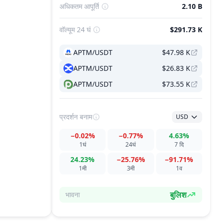
अधिकतम आपूर्ति
2.10 B
वॉल्यूम 24 घं
$291.73 K
APTM/USDT
$47.98 K
APTM/USDT
$26.83 K
APTM/USDT
$73.55 K
प्रदर्शन
बनाम
USD
−0.02%
−0.77%
4.63%
1घं
24घं
7 दि
24.23%
−25.76%
−91.71%
1मी
3मी
1व
बुलिश
भावना