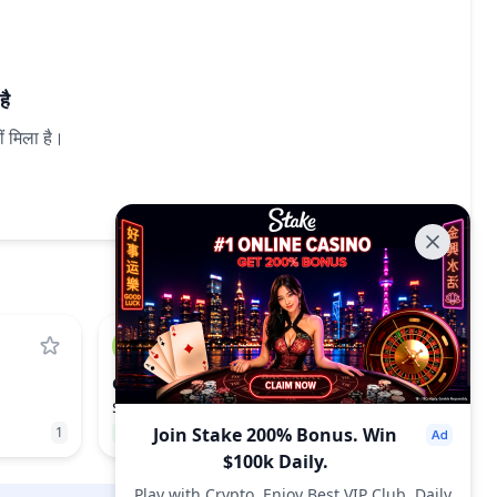
है
ीं मिला है।
GRVT
GRVT
$0.3097
1
8.54%
Join Stake 200% Bonus. Win
470
$100k Daily.
Play with Crypto, Enjoy Best VIP Club, Daily