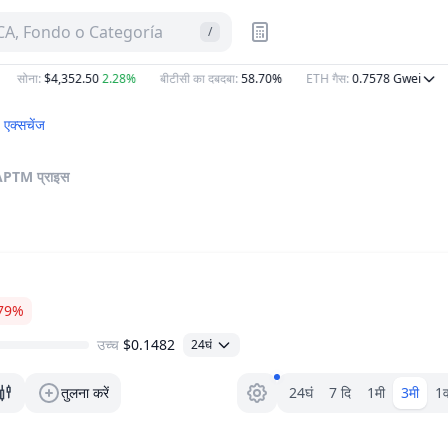
A, Fondo o Categoría
/
सोना
:
$4,352.50
2.28%
बीटीसी का दबदबा
:
58.70%
ETH गैस
:
0.7578
Gwei
एक्सचेंज
APTM
प्राइस
79%
उच्च
$0.1482
24घं
रेंज चयनकर्ता।
तुलना करें
24घं
7 दि
1मी
3मी
1