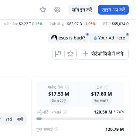
लॉग इन करें
साइन अप करें
मार्केट कैप
:
$2.22 T
0.15%
24h वॉल्यूम
:
$83.07 B
−1.95%
BTC
:
$65,034.00
0.38
Jesus is back?
Your Ad Here
पोर्टफोलियो में जोड़ें
मार्केट कैप
FDV
$17.53 M
$17.60 M
रैंक #777
रैंक #967
सर्कुलेटिंग सप्लाई
120.50 M
5.74%
व
Ytd
सभी
कुल सप्लाई
120.79 M