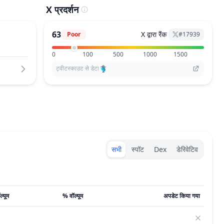
X प्रदर्शन
63
X द्वारा रैंक
Poor
#
17939
0
100
500
1000
1500
ट्वीटस्काउट से डेटा
Exchanges type
सभी
स्पॉट
Dex
डेरिवेटिव
ल्यूम
% वॉल्यूम
अपडेट किया गया