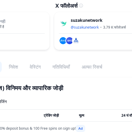
X फॉलोअर्स
suzakunetwork
नहीं
ं है
@
suzakunetwork
3.79 K
फॉलोअर्स
निवेश
वेस्टिंग
गतिविधियाँ
अल्फा रिसर्च
M)
विनिमय और व्यापारिक जोड़ी
ार्जिन
ट्रेडिंग जोड़ी
मूल्य
24 घं वॉ
0% deposit bonus & 100 Free spins on sign up!