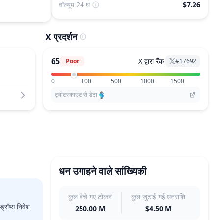
वॉल्यूम 24 घं
$7.26
X प्रदर्शन
65
X द्वारा रैंक
Poor
#
17692
0
100
500
1000
1500
ट्वीटस्काउट से डेटा
धन उगाहने वाले सांख्यिकी
कुल बेचे गए टोकन
कुल जुटाई गई धनराशि
्रॉप्स निवेश
250.00 M
$4.50 M