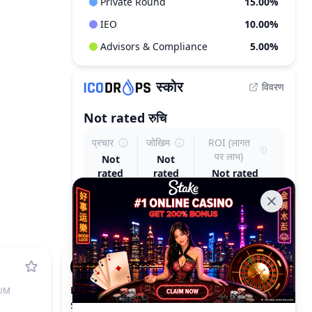
Private Round
15.00%
IEO
10.00%
Advisors & Compliance
5.00%
स्कोर
विवरण
Not rated
रुचि
प्रचार
जोखिम
ROI (लागत
पर लाभ)
Not
Not
rated
rated
Not rated
LAB
UM
LAB
$0.1271