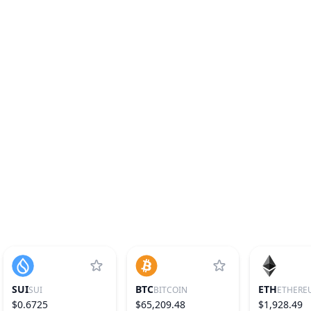
SUI
BTC
ETH
SUI
BITCOIN
ETHERE
$0.6725
$65,209.48
$1,928.49