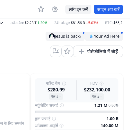
लॉग इन करें
साइन अप करें
मार्केट कैप
:
$2.23 T
1.20%
24h वॉल्यूम
:
$81.56 B
−5.03%
BTC
:
$65,216.49
Jesus is back?
Your Ad Here
पोर्टफोलियो में जोड़ें
मार्केट कैप
FDV
$280.99
$232,100.00
रैंक #--
रैंक #--
सर्कुलेटिंग सप्लाई
1.21 M
0.86%
कुल सप्लाई
1.00 B
ंज के लिए समर्थन
अधिकतम आपूर्ति
140.00 M