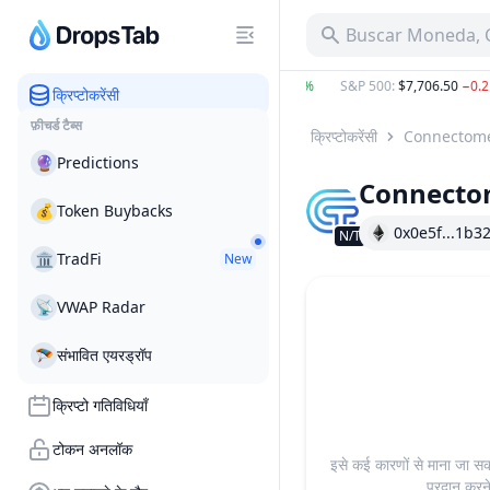
Buscar Moneda, C
BTC
:
$65,216.49
1.50%
ETH
:
$1,928.94
1.69%
S&P 500
:
$7,706.50
−0.21
क्रिप्टोकरेंसी
फ़ीचर्ड टैब्स
क्रिप्टोकरेंसी
Connectom
🔮
Predictions
Connect
💰
Token Buybacks
0x0e5f...1b3
N/T
🏛
TradFi
New
📡
VWAP Radar
🪂
संभावित एयरड्रॉप
क्रिप्टो गतिविधियाँ
टोकन अनलॉक
इसे कई कारणों से माना जा सक
प्रदान करने