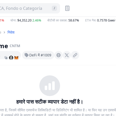
A, Fondo o Categoría
/
%
सोना
:
$4,352.20
2.46%
बीटीसी का दबदबा
:
58.67%
ETH गैस
:
0.7578
Gwei
e
निवेश
ome
CNTM
2
DeFi में #1009
Connectome.to
X (Twitter)
हमारे पास सटीक व्यापार डेटा नहीं है।
ता है, जिसमें सीमित एक्सचेंज लिक्विडिटी या डिलिस्टिंग भी शामिल है। या फिर यह उन एक्सचे
 में असमर्थ होने के कारण हो सकता है, जहां इस संपत्ति का वर्तमान में व्यापार किया जा रहा है।