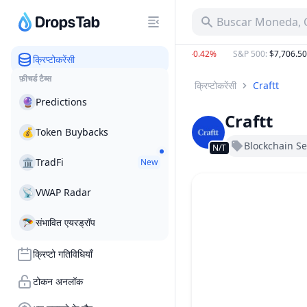
Buscar Moneda, C
BTC
:
$64,466.00
−0.62%
ETH
:
$1,907.85
−0.42%
S&P 500
:
$7,706.50
−
क्रिप्टोकरेंसी
फ़ीचर्ड टैब्स
क्रिप्टोकरेंसी
Craftt
🔮
Predictions
Craftt
💰
Token Buybacks
Blockchain Ser
N/T
🏛
TradFi
New
📡
VWAP Radar
🪂
संभावित एयरड्रॉप
क्रिप्टो गतिविधियाँ
टोकन अनलॉक