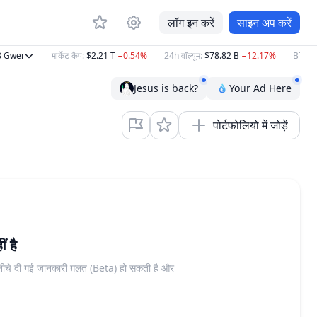
लॉग इन करें
साइन अप करें
wei
मार्केट कैप
:
$2.21 T
−0.54%
24h वॉल्यूम
:
$78.82 B
−12.17%
BTC
:
$6
Jesus is back?
Your Ad Here
पोर्टफोलियो में जोड़ें
ं है
। नीचे दी गई जानकारी ग़लत (Beta) हो सकती है और