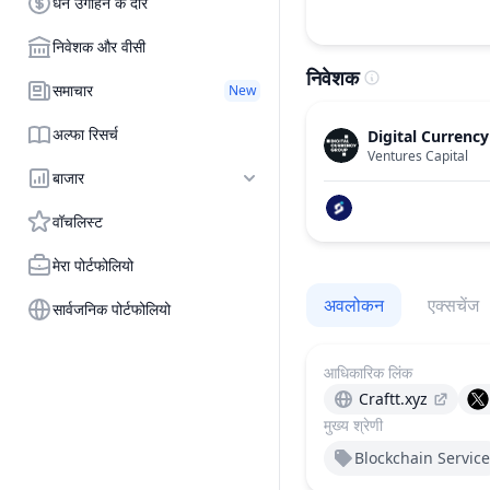
धन उगाहने के दौर
निवेशक और वीसी
निवेशक
समाचार
New
अल्फा रिसर्च
Digital Currenc
Ventures Capital
बाजार
वॉचलिस्ट
मेरा पोर्टफोलियो
अवलोकन
एक्सचेंज
सार्वजनिक पोर्टफोलियो
आधिकारिक लिंक
Craftt.xyz
मुख्य श्रेणी
Blockchain Service