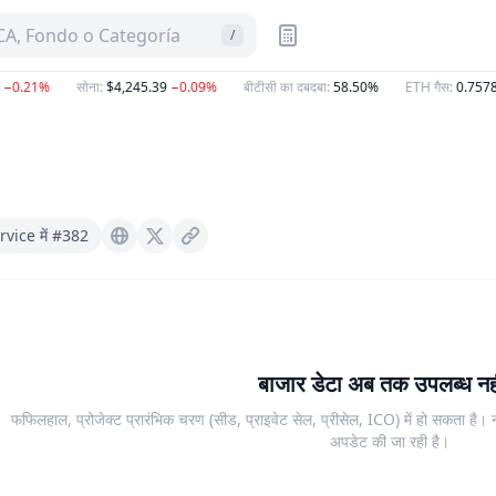
A, Fondo o Categoría
/
0.21%
सोना
:
$4,245.39
−0.09%
बीटीसी का दबदबा
:
58.50%
ETH गैस
:
0.7578
G
vice में #382
Craftt.xyz
X (Twitter)
बाजार डेटा अब तक उपलब्ध नही
फफिलहाल, प्रोजेक्ट प्रारंभिक चरण (सीड, प्राइवेट सेल, प्रीसेल, ICO) में हो सकता है
अपडेट की जा रही है।