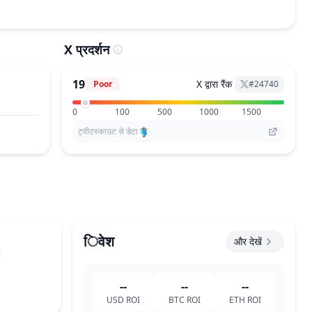
X प्रदर्शन
19
X द्वारा रैंक
Poor
#
24740
0
100
500
1000
1500
ट्वीटस्काउट से डेटा
िवेश
और देखें
--
--
--
USD
ROI
BTC
ROI
ETH
ROI