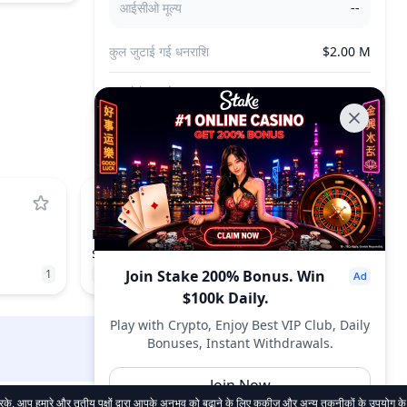
आईसीओ मूल्य
--
कुल जुटाई गई धनराशि
$2.00 M
कुल बेचे गए टोकन
--
HFT
HASHFLOW
$0.03612
1
100.33%
Join Stake 200% Bonus. Win
524
$100k Daily.
Play with Crypto, Enjoy Best VIP Club, Daily
Bonuses, Instant Withdrawals.
DropsTab.com
Join Now
प हमारे और तृतीय पक्षों द्वारा आपके अनुभव को बढ़ाने के लिए कुकीज़ और अन्य तकनीकों के उपयोग के