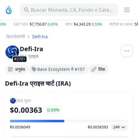
Buscar Moneda, CA, Fondo o Categoría
40%
S&P 500
:
$7,756.87
0.65%
सोना
:
$4,343.29
0.59%
बीटीसी का दबदबा
:
58
क्रिप्टोकरेंसी
Defi-Ira
Defi-Ira
IRA
प्राइस
#2701
अनुबंध
Base Ecosystem में #107
लिंक
Defi-Ira प्राइस चार्ट (IRA)
IRA
मूल्य
$0.00363
0.69%
$0.0036049
$0.0036593
24घं
मूल्य सीमा