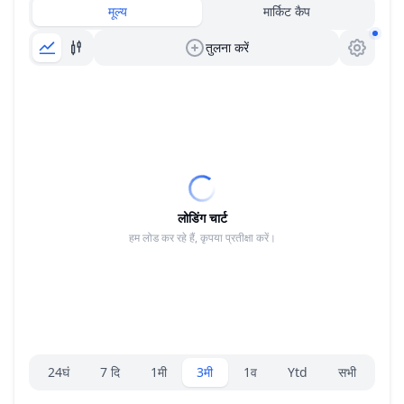
मूल्य
मार्किट कैप
तुलना करें
लोडिंग चार्ट
हम लोड कर रहे हैं, कृपया प्रतीक्षा करें।
रेंज चयनकर्ता।
24घं
7 दि
1मी
3मी
1व
Ytd
सभी