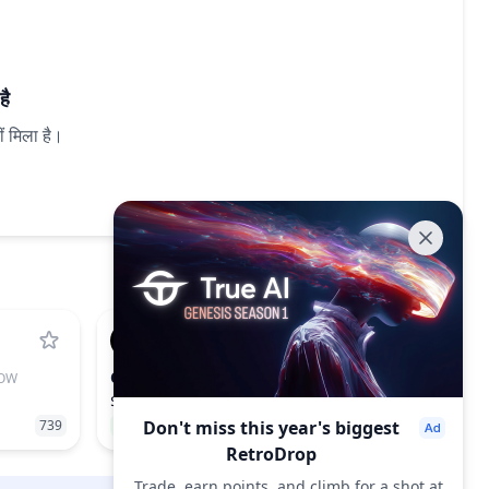
है
ीं मिला है।
CYS
OW
CYSIC
$0.7656
739
26.54%
Don't miss this year's biggest
186
RetroDrop
Trade, earn points, and climb for a shot at