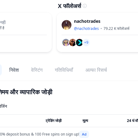
X फॉलोअर्स
nachotrades
नहीं
ं है
@
nachotrades
79.22 K
फॉलोअर्स
+9
निवेश
वेस्टिंग
गतिविधियाँ
अल्फा रिसर्च
िमय और व्यापारिक जोड़ी
ार्जिन
ट्रेडिंग जोड़ी
मूल्य
24 घं वॉ
0% deposit bonus & 100 Free spins on sign up!