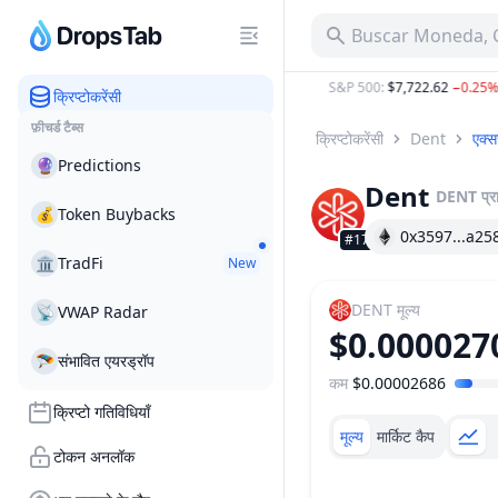
Buscar Moneda, C
TC
:
$64,740.00
0.93%
ETH
:
$1,910.22
1.80%
S&P 500
:
$7,722.62
−0.25%
क्रिप्टोकरेंसी
फ़ीचर्ड टैब्स
क्रिप्टोकरेंसी
Dent
एक्स
🔮
Predictions
Dent
DENT
प्
💰
Token Buybacks
0x3597...a25
#1765
🏛
TradFi
New
DENT
मूल्य
📡
VWAP Radar
$0.000027
🪂
संभावित एयरड्रॉप
कम
$0.00002686
मूल्य सीमा
क्रिप्टो गतिविधियाँ
मूल्य
मार्किट कैप
टोकन अनलॉक