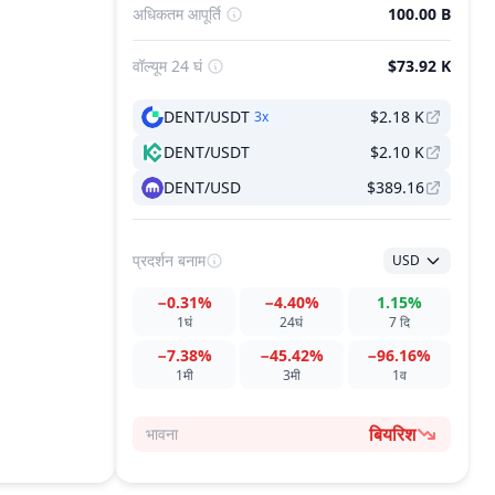
अधिकतम आपूर्ति
100.00 B
वॉल्यूम 24 घं
$73.92 K
DENT/USDT
$2.18 K
3
x
DENT/USDT
$2.10 K
DENT/USD
$389.16
प्रदर्शन
बनाम
USD
−0.31%
−4.40%
1.15%
1घं
24घं
7 दि
−7.38%
−45.42%
−96.16%
1मी
3मी
1व
बियरिश
भावना