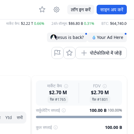
लॉग इन करें
साइन अप करें
मार्केट कैप
:
$2.22 T
0.66%
24h वॉल्यूम
:
$86.80 B
0.31%
BTC
:
$64,740.00
0.93
Jesus is back?
Your Ad Here
पोर्टफोलियो में जोड़ें
मार्केट कैप
FDV
$2.70 M
$2.70 M
रैंक #1765
रैंक #1801
सर्कुलेटिंग सप्लाई
100.00 B
100.00%
व
Ytd
सभी
कुल सप्लाई
100.00 B