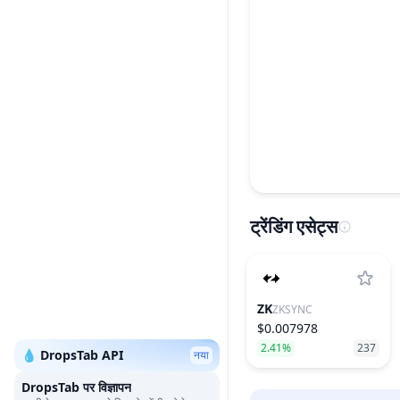
ट्रेंडिंग एसेट्स
ZK
ZKSYNC
$0.007978
2.41%
237
💧 DropsTab API
नया
DropsTab पर विज्ञापन