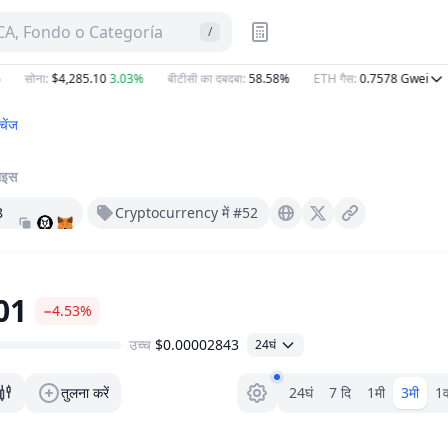
A, Fondo o Categoría
/
सोना
:
$4,285.10
3.03%
बीटीसी का दबदबा
:
58.58%
ETH गैस
:
0.7578
Gwei
चेंज
राइस
8
Cryptocurrency में #52
Dentwireless.com
X (Twitter)
01
−4.53%
उच्च
$0.00002843
24घं
रेंज चयनकर्ता।
तुलना करें
24घं
7 दि
1मी
3मी
1