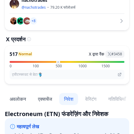
nachotrades
@
nachotrades
79.20 K
फॉलोअर्स
+8
X प्रदर्शन
517
X द्वारा रैंक
Normal
#
3458
0
100
500
1000
1500
ट्वीटस्काउट से डेटा
अवलोकन
एक्सचेंज
निवेश
वेस्टिंग
गतिविधियाँ
Electroneum
(ETN)
फंडरेज़िंग और निवेशक
महत्वपूर्ण लेख