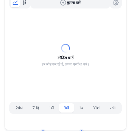
तुलना करें
लोडिंग चार्ट
हम लोड कर रहे हैं, कृपया प्रतीक्षा करें।
रेंज चयनकर्ता।
24घं
7 दि
1मी
3मी
1व
Ytd
सभी