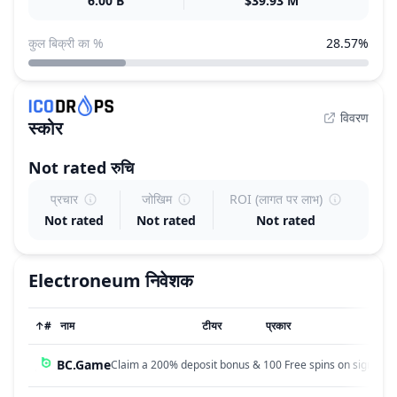
6.00 B
$39.93 M
कुल बिक्री का %
28.57%
विवरण
स्कोर
Not rated
रुचि
प्रचार
जोखिम
ROI (लागत पर लाभ)
Not rated
Not rated
Not rated
Electroneum
निवेशक
↑
#
नाम
टीयर
प्रकार
BC.Game
Claim a 200% deposit bonus & 100 Free spins on sign up!