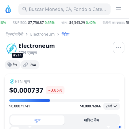
Buscar Moneda, CA, Fondo o Categoría
8%
S&P 500
:
$7,756.87
0.65%
सोना
:
$4,343.29
0.42%
बीटीसी का दबदबा
:
58
क्रिप्टोकरेंसी
Electroneum
निवेश
Electroneum
ETN
प्राइस
#914
टैग
लिंक
ETN
मूल्य
$0.000737
−3.85%
$0.00071741
$0.00076966
24घं
मूल्य सीमा
मूल्य
मार्किट कैप