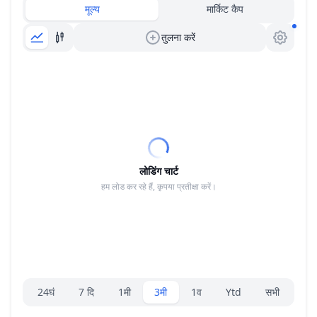
मूल्य
मार्किट कैप
तुलना करें
लोडिंग चार्ट
हम लोड कर रहे हैं, कृपया प्रतीक्षा करें।
रेंज चयनकर्ता।
24घं
7 दि
1मी
3मी
1व
Ytd
सभी