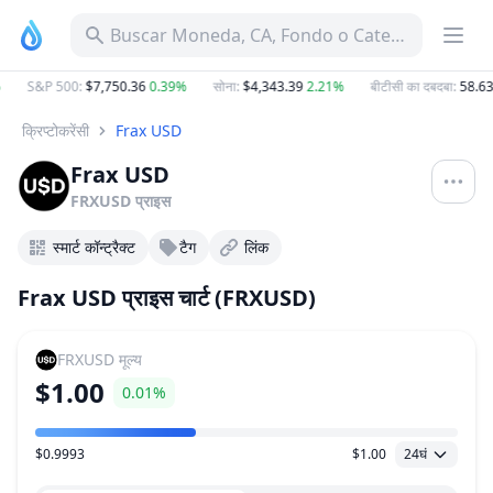
Buscar Moneda, CA, Fondo o Categoría
S&P 500
:
$7,750.36
0.39%
सोना
:
$4,343.39
2.21%
बीटीसी का दबदबा
:
58.63
क्रिप्टोकरेंसी
Frax USD
Frax USD
FRXUSD
प्राइस
स्मार्ट कॉन्ट्रैक्ट
टैग
लिंक
Frax USD प्राइस चार्ट (FRXUSD)
FRXUSD
मूल्य
$1.00
0.01%
$0.9993
$1.00
24घं
मूल्य सीमा