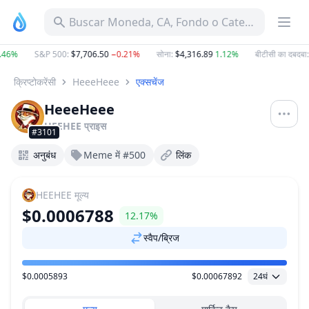
Buscar Moneda, CA, Fondo o Categoría
.46%
S&P 500
:
$7,706.50
−0.21%
सोना
:
$4,316.89
1.12%
बीटीसी का दबदबा
:
क्रिप्टोकरेंसी
HeeeHeee
एक्सचेंज
HeeeHeee
HEEHEE
प्राइस
#3101
अनुबंध
Meme में #500
लिंक
HEEHEE
मूल्य
$0.0006788
12.17%
स्वैप/ब्रिज
$0.0005893
$0.00067892
24घं
मूल्य सीमा