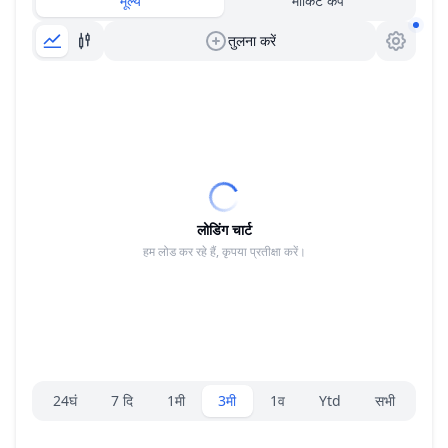
मूल्य
मार्किट कैप
तुलना करें
लोडिंग चार्ट
हम लोड कर रहे हैं, कृपया प्रतीक्षा करें।
रेंज चयनकर्ता।
24घं
7 दि
1मी
3मी
1व
Ytd
सभी