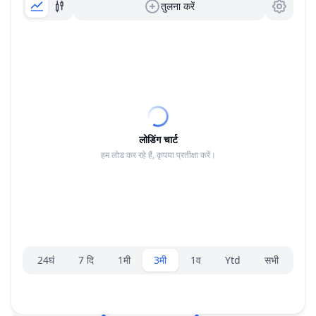
तुलना करें
लोडिंग चार्ट
हम लोड कर रहे हैं, कृपया प्रतीक्षा करें।
रेंज चयनकर्ता।
24घं
7 दि
1मी
3मी
1व
Ytd
सभी