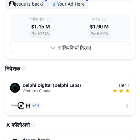
Jesus is back?
Your Ad Here
मार्केट कैप
FDV
$1.15 M
$1.90 M
रैंक #2378
रैंक #1996
सांख्यिकियाँ दिखाएं
निवेशक
Delphi Digital (Delphi Labs)
Tier 1
Ventures Capital
+14
X फॉलोअर्स