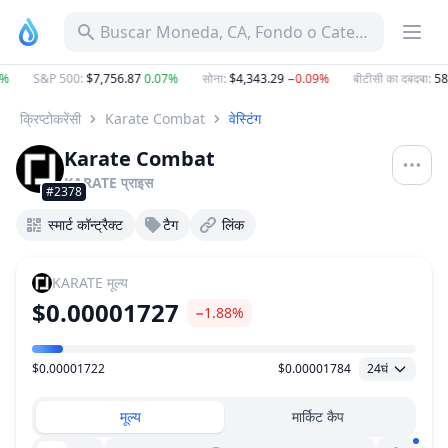
Buscar Moneda, CA, Fondo o Categoría
S&P 500
:
$7,756.87
0.07%
सोना
:
$4,343.29
−0.09%
बीटीसी का दबदबा
:
58.
क्रिप्टोकरेंसी
Karate Combat
वेस्टिंग
Karate Combat
KARATE
प्राइस
#2378
स्मार्ट कॉन्ट्रैक्ट
टैग
लिंक
KARATE
मूल्य
$0.00001727
−1.88%
$0.00001722
$0.00001784
24घं
मूल्य सीमा
मूल्य
मार्किट कैप