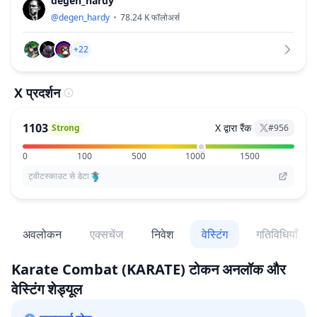
degen_hardy
@
degen_hardy
78.24 K
फॉलोअर्स
+22
X प्रदर्शन
1103
X द्वारा रैंक
Strong
#
956
0
100
500
1000
1500
ट्वीटस्काउट से डेटा
अवलोकन
एक्सचेंज
निवेश
वेस्टिंग
गतिविधियाँ
Karate Combat
(KARATE)
टोकन अनलॉक और
वेस्टिंग शेड्यूल