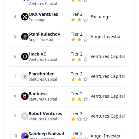
Ventures Capital
OKX Ventures
Tier 2
Exchange
4
Exchange
Stani Kulechov
Tier 2
Angel Investor
5
Angel Investor
Hack VC
Tier 2
Ventures Capital
6
Ventures Capital
Placeholder
Tier 2
Ventures Capital
7
Ventures Capital
Bankless
Tier 2
Ventures Capital
8
Ventures Capital
Robot Ventures
Tier 3
Ventures Capital
9
Ventures Capital
Tier 3
Sandeep Nailwal
Angel Investor
10