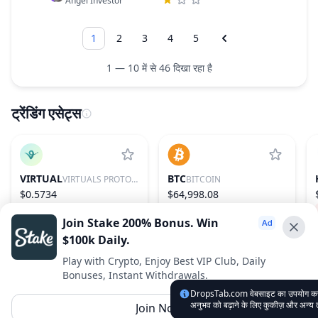
Angel Investor
1
2
3
4
5
1 — 10 में से 46 दिखा रहा है
ट्रेंडिंग एसेट्स
VIRTUAL
BTC
VIRTUALS PROTOCOL
BITCOIN
$0.5734
$64,998.08
2.20%
85
0.80%
1
Join Stake 200% Bonus. Win
$100k Daily.
Advertise With Us ⭐️
Play with Crypto, Enjoy Best VIP Club, Daily
Bonuses, Instant Withdrawals.
Interested in advertising? Reach us out
DropsTab.com वेबसाइट का उपयोग करके, 
DropsTab.com
अनुभव को बढ़ाने के लिए कुकीज़ और अन्य
Join Now