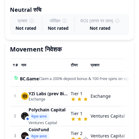
Neutral
रुचि
प्रचार
जोखिम
ROI (लागत पर लाभ)
Not rated
Not rated
Not rated
Movement
निवेशक
↑
#
नाम
टीयर
प्रकार
BC.Game
Claim a 200% deposit bonus & 100 Free spins on sign up!
YZi Labs (prev Binance Labs)
Tier 1
Exchange
F
1
Exchange
Polychain Capital
Tier 1
Ventures Capital
2
नेतृत्व करना
Ventures Capital
CoinFund
Tier 2
Ventures Capital
3
नेतृत्व करना