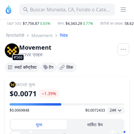
Buscar Moneda, CA, Fondo o Categoría
S&P 500
:
$7,756.87
0.65%
सोना
:
$4,343.29
0.77%
बीटीसी का दबदबा
:
58.62
क्रिप्टोकरेंसी
Movement
निवेश
Movement
MOVE
प्राइस
#566
स्मार्ट कॉन्ट्रैक्ट
टैग
लिंक
MOVE
मूल्य
$0.0071
−1.39%
$0.0069848
$0.0072433
24घं
मूल्य सीमा
मूल्य
मार्किट कैप