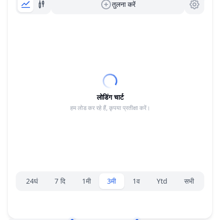
तुलना करें
लोडिंग चार्ट
हम लोड कर रहे हैं, कृपया प्रतीक्षा करें।
रेंज चयनकर्ता।
24घं
7 दि
1मी
3मी
1व
Ytd
सभी